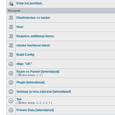
Enne kui postitad..
Teemasid
Ebaõnnestus vs nurjus
Host
Requires additional items.
natuke huvitavat teksti
Build Config
tõlge "OK"
Raam vs Paneel [lahendatud]
[
Mine lehele:
1
,
2
]
Plugin [lahendatud]
Settings ja muu säärane [lahendatud]
Tab
[
Mine lehele:
1
,
2
,
3
,
4
,
5
]
Private Data [lahendatud]