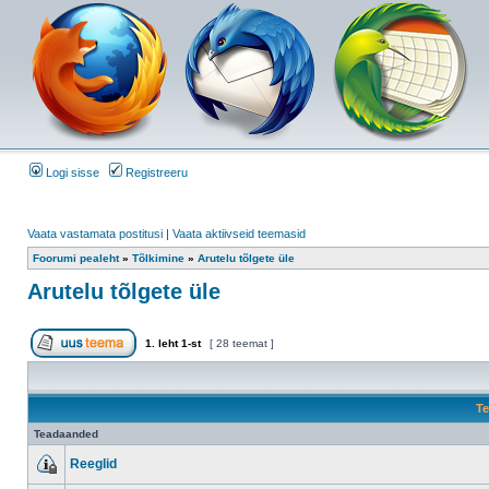
Logi sisse
Registreeru
Vaata vastamata postitusi
|
Vaata aktiivseid teemasid
Foorumi pealeht
»
Tõlkimine
»
Arutelu tõlgete üle
Arutelu tõlgete üle
1
. leht
1
-st
[ 28 teemat ]
Te
Teadaanded
Reeglid