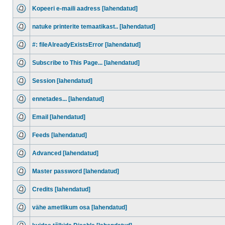
Kopeeri e-maili aadress [lahendatud]
natuke printerite temaatikast.. [lahendatud]
#: fileAlreadyExistsError [lahendatud]
Subscribe to This Page... [lahendatud]
Session [lahendatud]
ennetades... [lahendatud]
Email [lahendatud]
Feeds [lahendatud]
Advanced [lahendatud]
Master password [lahendatud]
Credits [lahendatud]
vähe ametlikum osa [lahendatud]