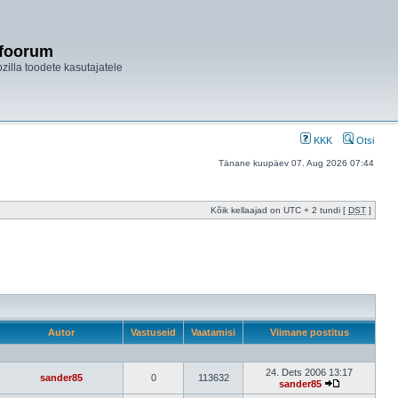
ifoorum
ozilla toodete kasutajatele
KKK
Otsi
Tänane kuupäev 07. Aug 2026 07:44
Kõik kellaajad on UTC + 2 tundi [
DST
]
Autor
Vastuseid
Vaatamisi
Viimane postitus
24. Dets 2006 13:17
sander85
0
113632
sander85