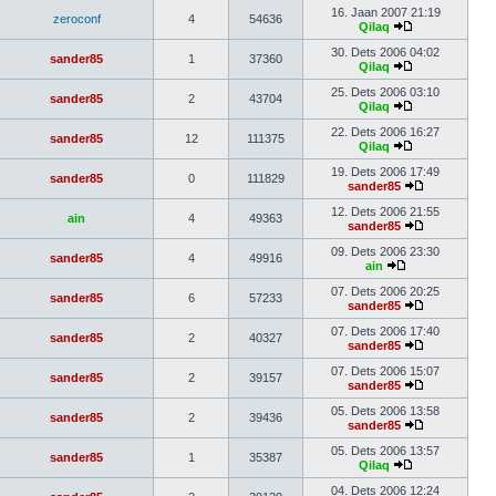
16. Jaan 2007 21:19
zeroconf
4
54636
Qilaq
30. Dets 2006 04:02
sander85
1
37360
Qilaq
25. Dets 2006 03:10
sander85
2
43704
Qilaq
22. Dets 2006 16:27
sander85
12
111375
Qilaq
19. Dets 2006 17:49
sander85
0
111829
sander85
12. Dets 2006 21:55
ain
4
49363
sander85
09. Dets 2006 23:30
sander85
4
49916
ain
07. Dets 2006 20:25
sander85
6
57233
sander85
07. Dets 2006 17:40
sander85
2
40327
sander85
07. Dets 2006 15:07
sander85
2
39157
sander85
05. Dets 2006 13:58
sander85
2
39436
sander85
05. Dets 2006 13:57
sander85
1
35387
Qilaq
04. Dets 2006 12:24