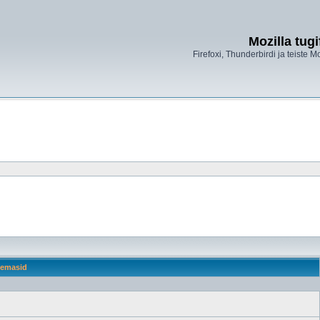
Mozilla tug
Firefoxi, Thunderbirdi ja teiste M
emasid