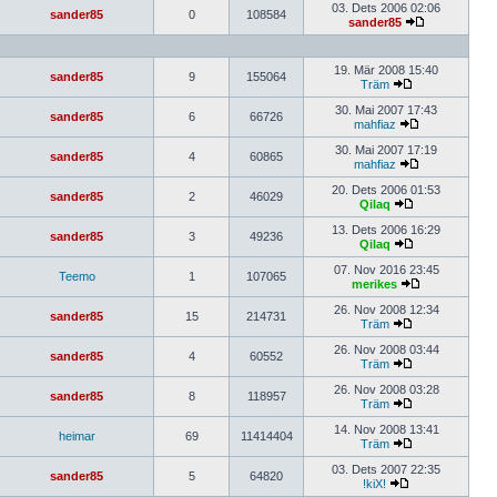
03. Dets 2006 02:06
sander85
0
108584
sander85
19. Mär 2008 15:40
sander85
9
155064
Träm
30. Mai 2007 17:43
sander85
6
66726
mahfiaz
30. Mai 2007 17:19
sander85
4
60865
mahfiaz
20. Dets 2006 01:53
sander85
2
46029
Qilaq
13. Dets 2006 16:29
sander85
3
49236
Qilaq
07. Nov 2016 23:45
Teemo
1
107065
merikes
26. Nov 2008 12:34
sander85
15
214731
Träm
26. Nov 2008 03:44
sander85
4
60552
Träm
26. Nov 2008 03:28
sander85
8
118957
Träm
14. Nov 2008 13:41
heimar
69
11414404
Träm
03. Dets 2007 22:35
sander85
5
64820
!kiX!