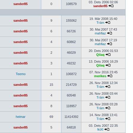
03. Dets 2006 02:06
sander85
0
108579
sander85
19. Mär 2008 15:40
sander85
9
155062
Träm
30. Mai 2007 17:43
sander85
6
66726
mahfiaz
30. Mai 2007 17:19
sander85
4
60862
mahfiaz
20. Dets 2006 01:53
sander85
2
46029
Qilaq
13. Dets 2006 16:29
sander85
3
49232
Qilaq
07. Nov 2016 23:45
Teemo
1
106872
merikes
26. Nov 2008 12:34
sander85
15
214729
Träm
26. Nov 2008 03:44
sander85
4
60548
Träm
26. Nov 2008 03:28
sander85
8
118957
Träm
14. Nov 2008 13:41
heimar
69
11414392
Träm
03. Dets 2007 22:35
sander85
5
64818
!kiX!