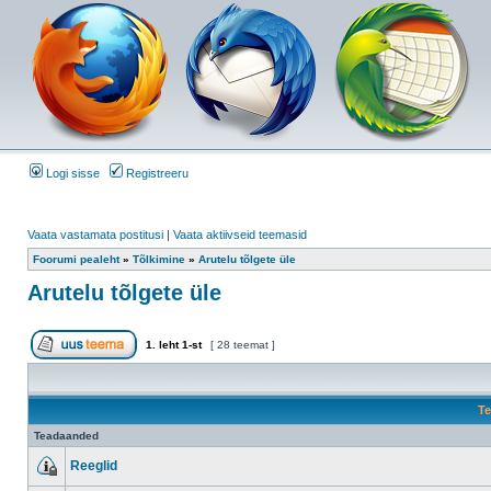
Logi sisse
Registreeru
Vaata vastamata postitusi
|
Vaata aktiivseid teemasid
Foorumi pealeht
»
Tõlkimine
»
Arutelu tõlgete üle
Arutelu tõlgete üle
1
. leht
1
-st
[ 28 teemat ]
Te
Teadaanded
Reeglid