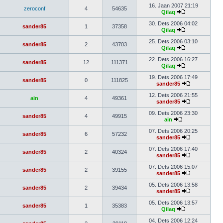
16. Jaan 2007 21:19
zeroconf
4
54635
Qilaq
30. Dets 2006 04:02
sander85
1
37358
Qilaq
25. Dets 2006 03:10
sander85
2
43703
Qilaq
22. Dets 2006 16:27
sander85
12
111371
Qilaq
19. Dets 2006 17:49
sander85
0
111825
sander85
12. Dets 2006 21:55
ain
4
49361
sander85
09. Dets 2006 23:30
sander85
4
49915
ain
07. Dets 2006 20:25
sander85
6
57232
sander85
07. Dets 2006 17:40
sander85
2
40324
sander85
07. Dets 2006 15:07
sander85
2
39155
sander85
05. Dets 2006 13:58
sander85
2
39434
sander85
05. Dets 2006 13:57
sander85
1
35383
Qilaq
04. Dets 2006 12:24