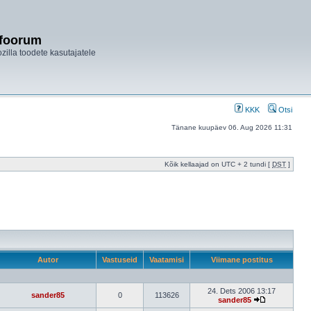
ifoorum
ozilla toodete kasutajatele
KKK
Otsi
Tänane kuupäev 06. Aug 2026 11:31
Kõik kellaajad on UTC + 2 tundi [
DST
]
Autor
Vastuseid
Vaatamisi
Viimane postitus
24. Dets 2006 13:17
sander85
0
113626
sander85