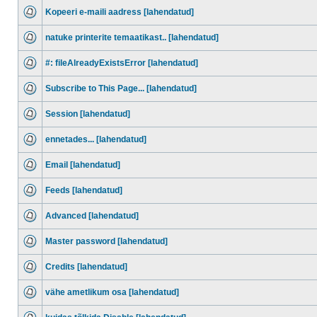
Kopeeri e-maili aadress [lahendatud]
natuke printerite temaatikast.. [lahendatud]
#: fileAlreadyExistsError [lahendatud]
Subscribe to This Page... [lahendatud]
Session [lahendatud]
ennetades... [lahendatud]
Email [lahendatud]
Feeds [lahendatud]
Advanced [lahendatud]
Master password [lahendatud]
Credits [lahendatud]
vähe ametlikum osa [lahendatud]