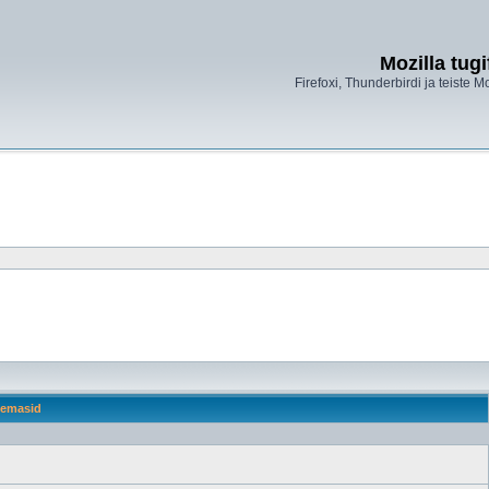
Mozilla tug
Firefoxi, Thunderbirdi ja teiste M
emasid