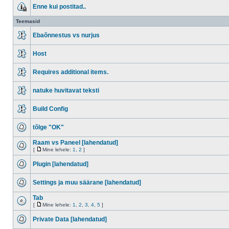
Enne kui postitad..
Teemasid
Ebaõnnestus vs nurjus
Host
Requires additional items.
natuke huvitavat teksti
Build Config
tõlge "OK"
Raam vs Paneel [lahendatud]
[
Mine lehele:
1
,
2
]
Plugin [lahendatud]
Settings ja muu säärane [lahendatud]
Tab
[
Mine lehele:
1
,
2
,
3
,
4
,
5
]
Private Data [lahendatud]