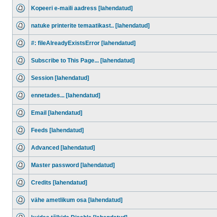
Kopeeri e-maili aadress [lahendatud]
natuke printerite temaatikast.. [lahendatud]
#: fileAlreadyExistsError [lahendatud]
Subscribe to This Page... [lahendatud]
Session [lahendatud]
ennetades... [lahendatud]
Email [lahendatud]
Feeds [lahendatud]
Advanced [lahendatud]
Master password [lahendatud]
Credits [lahendatud]
vähe ametlikum osa [lahendatud]