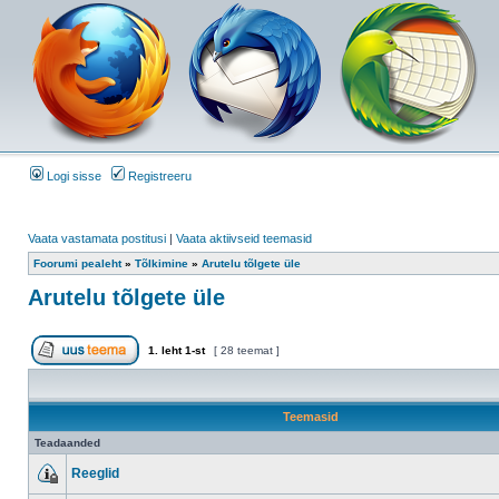
Logi sisse
Registreeru
Vaata vastamata postitusi
|
Vaata aktiivseid teemasid
Foorumi pealeht
»
Tõlkimine
»
Arutelu tõlgete üle
Arutelu tõlgete üle
1
. leht
1
-st
[ 28 teemat ]
Teemasid
Teadaanded
Reeglid