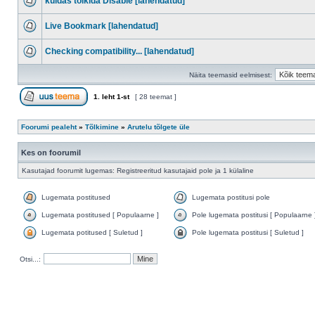
kuidas tõlkida Disable [lahendatud]
Live Bookmark [lahendatud]
Checking compatibility... [lahendatud]
Näita teemasid eelmisest:
1
. leht
1
-st
[ 28 teemat ]
Foorumi pealeht
»
Tõlkimine
»
Arutelu tõlgete üle
Kes on foorumil
Kasutajad foorumit lugemas: Registreeritud kasutajaid pole ja 1 külaline
Lugemata postitused
Lugemata postitusi pole
Lugemata postitused [ Populaarne ]
Pole lugemata postitusi [ Populaarne 
Lugemata potitused [ Suletud ]
Pole lugemata postitusi [ Suletud ]
Otsi...: