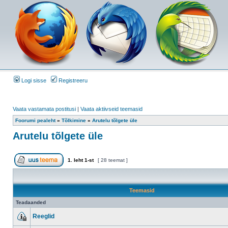
Logi sisse
Registreeru
Vaata vastamata postitusi
|
Vaata aktiivseid teemasid
Foorumi pealeht
»
Tõlkimine
»
Arutelu tõlgete üle
Arutelu tõlgete üle
1
. leht
1
-st
[ 28 teemat ]
Teemasid
Teadaanded
Reeglid