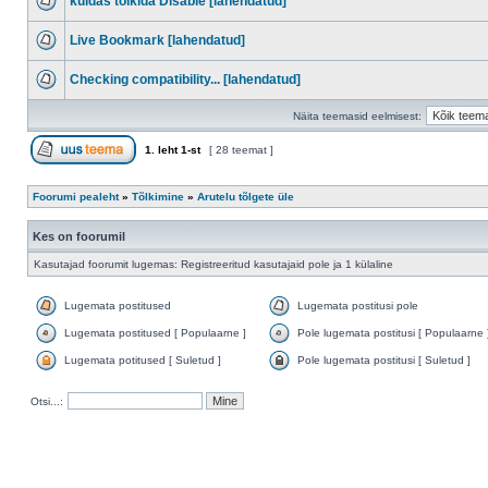
kuidas tõlkida Disable [lahendatud]
Live Bookmark [lahendatud]
Checking compatibility... [lahendatud]
Näita teemasid eelmisest:
1
. leht
1
-st
[ 28 teemat ]
Foorumi pealeht
»
Tõlkimine
»
Arutelu tõlgete üle
Kes on foorumil
Kasutajad foorumit lugemas: Registreeritud kasutajaid pole ja 1 külaline
Lugemata postitused
Lugemata postitusi pole
Lugemata postitused [ Populaarne ]
Pole lugemata postitusi [ Populaarne 
Lugemata potitused [ Suletud ]
Pole lugemata postitusi [ Suletud ]
Otsi...: