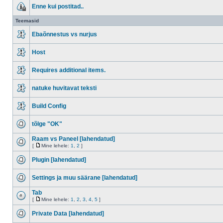
Enne kui postitad..
Teemasid
Ebaõnnestus vs nurjus
Host
Requires additional items.
natuke huvitavat teksti
Build Config
tõlge "OK"
Raam vs Paneel [lahendatud]
[
Mine lehele:
1
,
2
]
Plugin [lahendatud]
Settings ja muu säärane [lahendatud]
Tab
[
Mine lehele:
1
,
2
,
3
,
4
,
5
]
Private Data [lahendatud]