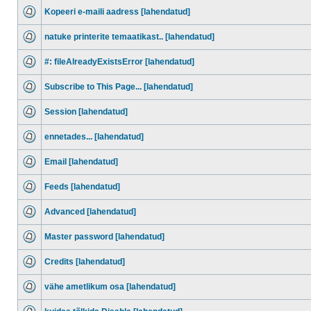
Kopeeri e-maili aadress [lahendatud]
natuke printerite temaatikast.. [lahendatud]
#: fileAlreadyExistsError [lahendatud]
Subscribe to This Page... [lahendatud]
Session [lahendatud]
ennetades... [lahendatud]
Email [lahendatud]
Feeds [lahendatud]
Advanced [lahendatud]
Master password [lahendatud]
Credits [lahendatud]
vähe ametlikum osa [lahendatud]