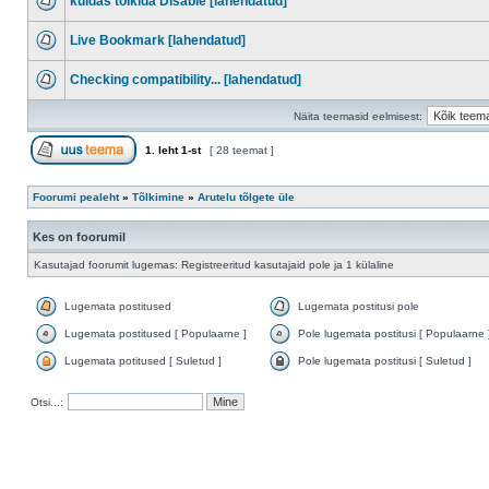
kuidas tõlkida Disable [lahendatud]
Live Bookmark [lahendatud]
Checking compatibility... [lahendatud]
Näita teemasid eelmisest:
1
. leht
1
-st
[ 28 teemat ]
Foorumi pealeht
»
Tõlkimine
»
Arutelu tõlgete üle
Kes on foorumil
Kasutajad foorumit lugemas: Registreeritud kasutajaid pole ja 1 külaline
Lugemata postitused
Lugemata postitusi pole
Lugemata postitused [ Populaarne ]
Pole lugemata postitusi [ Populaarne 
Lugemata potitused [ Suletud ]
Pole lugemata postitusi [ Suletud ]
Otsi...: