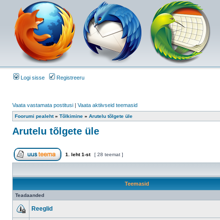
Logi sisse
Registreeru
Vaata vastamata postitusi
|
Vaata aktiivseid teemasid
Foorumi pealeht
»
Tõlkimine
»
Arutelu tõlgete üle
Arutelu tõlgete üle
1
. leht
1
-st
[ 28 teemat ]
Teemasid
Teadaanded
Reeglid