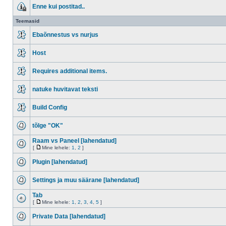
Enne kui postitad..
Teemasid
Ebaõnnestus vs nurjus
Host
Requires additional items.
natuke huvitavat teksti
Build Config
tõlge "OK"
Raam vs Paneel [lahendatud]
[
Mine lehele:
1
,
2
]
Plugin [lahendatud]
Settings ja muu säärane [lahendatud]
Tab
[
Mine lehele:
1
,
2
,
3
,
4
,
5
]
Private Data [lahendatud]