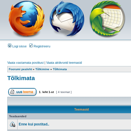
Logi sisse
Registreeru
Vaata vastamata postitusi
|
Vaata aktiivseid teemasid
Foorumi pealeht
»
Tõlkimine
»
Tõlkimata
Tõlkimata
1
. leht
1
-st
[ 4 teemat ]
Teemasid
Teadaanded
Enne kui postitad..