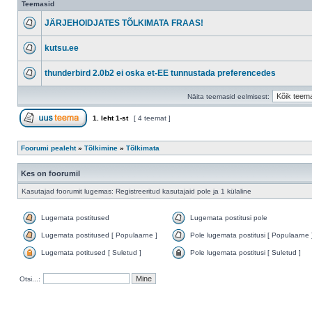
Teemasid
JÄRJEHOIDJATES TÕLKIMATA FRAAS!
kutsu.ee
thunderbird 2.0b2 ei oska et-EE tunnustada preferencedes
Näita teemasid eelmisest:
1
. leht
1
-st
[ 4 teemat ]
Foorumi pealeht
»
Tõlkimine
»
Tõlkimata
Kes on foorumil
Kasutajad foorumit lugemas: Registreeritud kasutajaid pole ja 1 külaline
Lugemata postitused
Lugemata postitusi pole
Lugemata postitused [ Populaarne ]
Pole lugemata postitusi [ Populaarne 
Lugemata potitused [ Suletud ]
Pole lugemata postitusi [ Suletud ]
Otsi...: