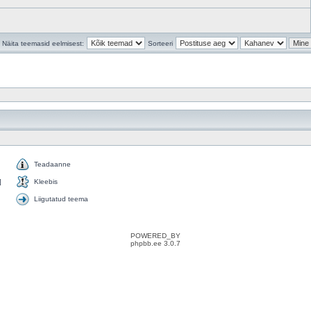
Näita teemasid eelmisest:
Sorteeri
Teadaanne
]
Kleebis
Liigutatud teema
POWERED_BY
phpbb.ee 3.0.7