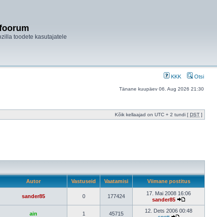
ifoorum
ozilla toodete kasutajatele
KKK
Otsi
Tänane kuupäev 06. Aug 2026 21:30
Kõik kellaajad on UTC + 2 tundi [
DST
]
Autor
Vastuseid
Vaatamisi
Viimane postitus
17. Mai 2008 16:06
sander85
0
177424
sander85
12. Dets 2006 00:48
ain
1
45715