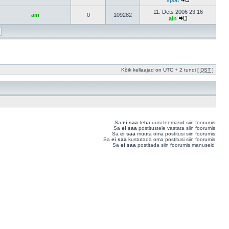
spott
11. Dets 2006 23:16
ain
0
109282
ain
Kõik kellaajad on UTC + 2 tundi [
DST
]
Sa
ei saa
teha uusi teemasid siin foorumis
Sa
ei saa
postitustele vastata siin foorumis
Sa
ei saa
muuta oma postitusi siin foorumis
Sa
ei saa
kustutada oma postitusi siin foorumis
Sa
ei saa
postitada siin foorumis manuseid