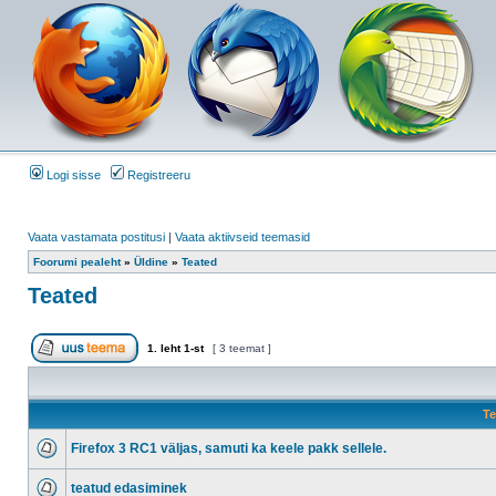
Logi sisse
Registreeru
Vaata vastamata postitusi
|
Vaata aktiivseid teemasid
Foorumi pealeht
»
Üldine
»
Teated
Teated
1
. leht
1
-st
[ 3 teemat ]
Te
Firefox 3 RC1 väljas, samuti ka keele pakk sellele.
teatud edasiminek