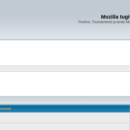
Mozilla tug
Firefoxi, Thunderbirdi ja teiste M
emasid