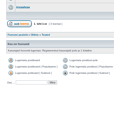
knowhow
1
. leht
1
-st
[ 3 teemat ]
Foorumi pealeht
»
Üldine
»
Teated
Kes on foorumil
Kasutajad foorumit lugemas: Registreeritud kasutajaid pole ja 1 külaline
Lugemata postitused
Lugemata postitusi pole
Lugemata postitused [ Populaarne ]
Pole lugemata postitusi [ Populaarne 
Lugemata potitused [ Suletud ]
Pole lugemata postitusi [ Suletud ]
Otsi...: