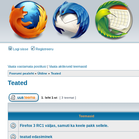
Logi sisse
Registreeru
Vaata vastamata postitusi
|
Vaata aktiivseid teemasid
Foorumi pealeht
»
Üldine
»
Teated
Teated
1
. leht
1
-st
[ 3 teemat ]
Teemasid
Firefox 3 RC1 väljas, samuti ka keele pakk sellele.
teatud edasiminek