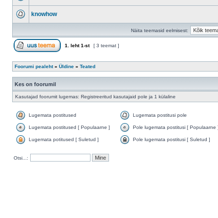
knowhow
Näita teemasid eelmisest:
1
. leht
1
-st
[ 3 teemat ]
Foorumi pealeht
»
Üldine
»
Teated
Kes on foorumil
Kasutajad foorumit lugemas: Registreeritud kasutajaid pole ja 1 külaline
Lugemata postitused
Lugemata postitusi pole
Lugemata postitused [ Populaarne ]
Pole lugemata postitusi [ Populaarne 
Lugemata potitused [ Suletud ]
Pole lugemata postitusi [ Suletud ]
Otsi...: