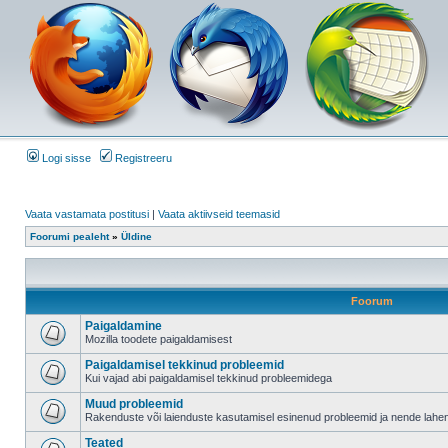
Logi sisse
Registreeru
Vaata vastamata postitusi
|
Vaata aktiivseid teemasid
Foorumi pealeht
»
Üldine
Foorum
Paigaldamine
Mozilla toodete paigaldamisest
Paigaldamisel tekkinud probleemid
Kui vajad abi paigaldamisel tekkinud probleemidega
Muud probleemid
Rakenduste või laienduste kasutamisel esinenud probleemid ja nende lah
Teated