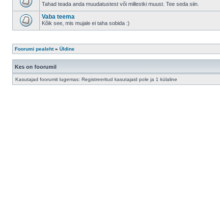
Tahad teada anda muudatustest või millestki muust. Tee seda siin.
Vaba teema
Kõik see, mis mujale ei taha sobida :)
Foorumi pealeht
»
Üldine
Kes on foorumil
Kasutajad foorumit lugemas: Registreeritud kasutajaid pole ja 1 külaline