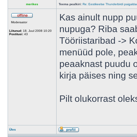
merikes
Teema pealkiri:
Re: Eestikeelse Thunderbirdi paigald
Kas ainult nupp puu
Moderaator
nupuga? Riba saab
Liitunud:
18. Juul 2008 10:20
Postitusi:
43
Tööriistaribad -> 
menüüd pole, peaks
peaaknast puudu o
kirja päises ning s
Pilt olukorrast ole
Üles