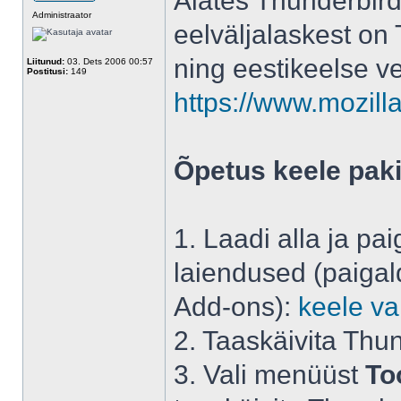
Alates Thunderbird
Administraator
eelväljalaskest on 
ning eestikeelse ve
Liitunud:
03. Dets 2006 00:57
Postitusi:
149
https://www.mozilla
Õpetus keele paki
1. Laadi alla ja pa
laiendused (paigal
Add-ons):
keele va
2. Taaskäivita Thu
3. Vali menüüst
To