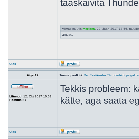
taaskäivita Thunde
Viimati muutis
merikes
, 22. Jaan 2017 18:56, muude
404 link
Üles
tiiger12
Teema pealkiri:
Re: Eestikeelse Thunderbirdi paigald
Tekkis probleem: 
Liitunud:
12. Okt 2017 10:09
kätte, aga saata eg
Postitusi:
1
Üles