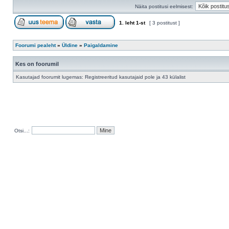
Näita postitusi eelmisest:
1
. leht
1
-st
[ 3 postitust ]
Foorumi pealeht
»
Üldine
»
Paigaldamine
Kes on foorumil
Kasutajad foorumit lugemas: Registreeritud kasutajaid pole ja 43 külalist
Otsi...: