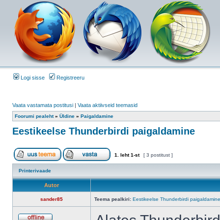
Logi sisse
Registreeru
Vaata vastamata postitusi
|
Vaata aktiivseid teemasid
Foorumi pealeht
»
Üldine
»
Paigaldamine
Eestikeelse Thunderbirdi paigaldamine
1
. leht
1
-st
[ 3 postitust ]
Printerivaade
Autor
sander85
Teema pealkiri:
Eestikeelse Thunderbirdi paigaldamin