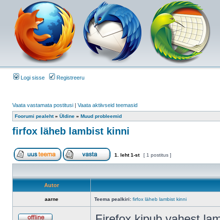
Logi sisse
Registreeru
Vaata vastamata postitusi
|
Vaata aktiivseid teemasid
Foorumi pealeht
»
Üldine
»
Muud probleemid
firfox läheb lambist kinni
1
. leht
1
-st
[ 1 postitus ]
Autor
aarne
Teema pealkiri:
firfox läheb lambist kinni
Firefox kipub vahest lam