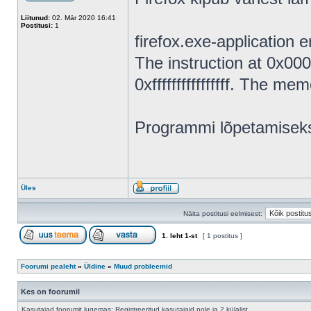
Liitunud:
02. Mär 2020 16:41
Postitusi:
1
firefox.exe-application e
The instruction at 0x0
0xffffffffffffffff. The m
Programmi lõpetamisek
Üles
Näita postitusi eelmisest:
1
. leht
1
-st
[ 1 postitus ]
Foorumi pealeht
»
Üldine
»
Muud probleemid
Kes on foorumil
Kasutajad foorumit lugemas: Registreeritud kasutajaid pole ja 2 külalist