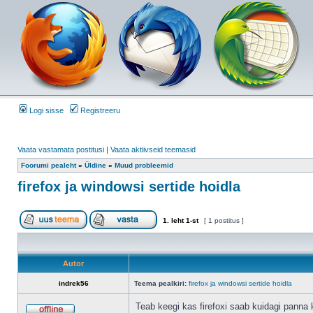
Logi sisse
Registreeru
Vaata vastamata postitusi
|
Vaata aktiivseid teemasid
Foorumi pealeht
»
Üldine
»
Muud probleemid
firefox ja windowsi sertide hoidla
1
. leht
1
-st
[ 1 postitus ]
Autor
indrek56
Teema pealkiri:
firefox ja windowsi sertide hoidla
Teab keegi kas firefoxi saab kuidagi panna