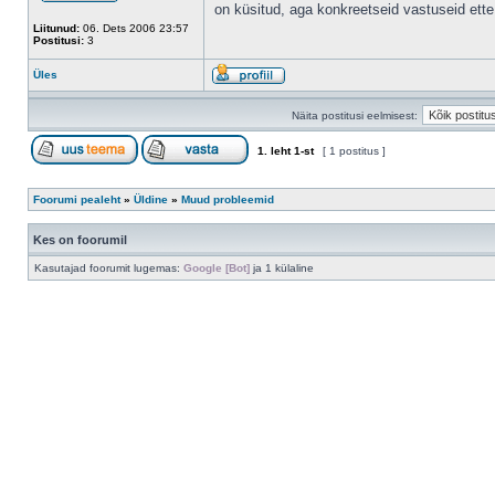
on küsitud, aga konkreetseid vastuseid ette
Liitunud:
06. Dets 2006 23:57
Postitusi:
3
Üles
Näita postitusi eelmisest:
1
. leht
1
-st
[ 1 postitus ]
Foorumi pealeht
»
Üldine
»
Muud probleemid
Kes on foorumil
Kasutajad foorumit lugemas:
Google [Bot]
ja 1 külaline