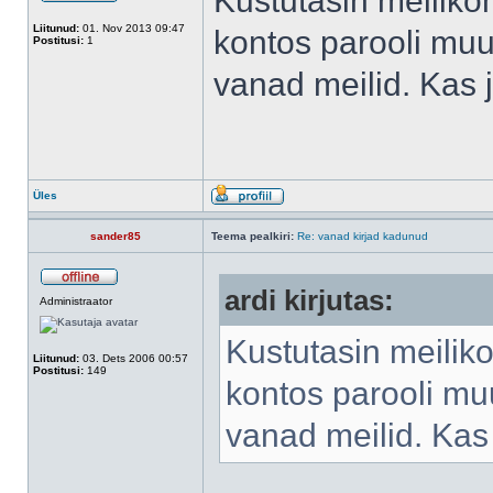
Kustutasin meilikon
Liitunud:
01. Nov 2013 09:47
kontos parooli muu
Postitusi:
1
vanad meilid. Kas 
Üles
sander85
Teema pealkiri:
Re: vanad kirjad kadunud
ardi kirjutas:
Administraator
Kustutasin meiliko
Liitunud:
03. Dets 2006 00:57
Postitusi:
149
kontos parooli mu
vanad meilid. Kas