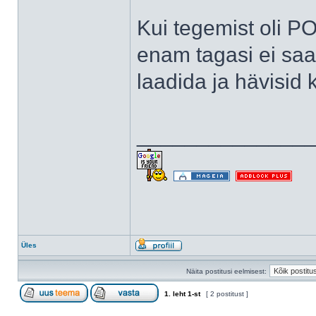
Kui tegemist oli PO
enam tagasi ei saa,
laadida ja hävisid
______________
Üles
Näita postitusi eelmisest:
1
. leht
1
-st
[ 2 postitust ]