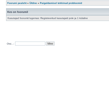
Foorumi pealeht
»
Üldine
»
Paigaldamisel tekkinud probleemid
Kes on foorumil
Kasutajad foorumit lugemas: Registreeritud kasutajaid pole ja 1 külaline
Otsi...: