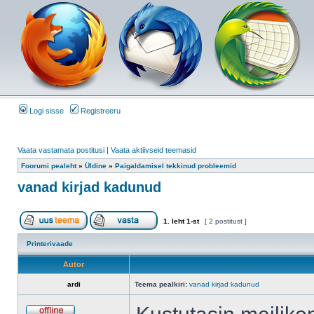
Logi sisse
Registreeru
Vaata vastamata postitusi
|
Vaata aktiivseid teemasid
Foorumi pealeht
»
Üldine
»
Paigaldamisel tekkinud probleemid
vanad kirjad kadunud
1
. leht
1
-st
[ 2 postitust ]
Printerivaade
Autor
ardi
Teema pealkiri:
vanad kirjad kadunud