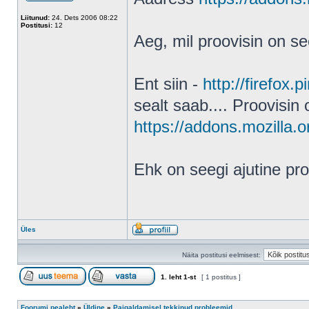
Liitunud:
24. Dets 2006 08:22
Postitusi:
12
Aeg, mil proovisin on see
Ent siin -
http://firefox.
sealt saab.... Proovisin 
https://addons.mozilla.o
Ehk on seegi ajutine pr
Üles
Näita postitusi eelmisest:
1
. leht
1
-st
[ 1 postitus ]
Foorumi pealeht
»
Üldine
»
Paigaldamisel tekkinud probleemid