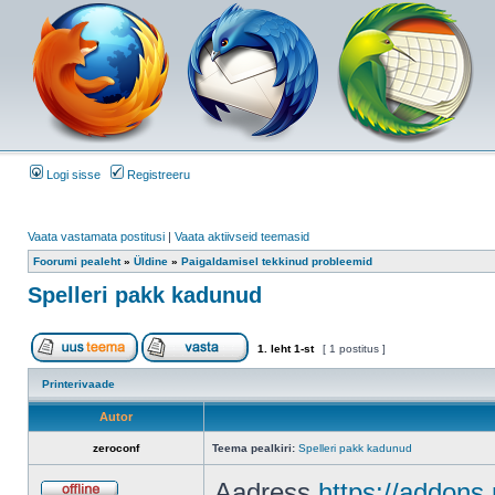
Logi sisse
Registreeru
Vaata vastamata postitusi
|
Vaata aktiivseid teemasid
Foorumi pealeht
»
Üldine
»
Paigaldamisel tekkinud probleemid
Spelleri pakk kadunud
1
. leht
1
-st
[ 1 postitus ]
Printerivaade
Autor
zeroconf
Teema pealkiri:
Spelleri pakk kadunud
Aadress
https://addons.