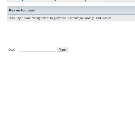
Kes on foorumil
Kasutajad foorumit lugemas: Registreeritud kasutajaid pole ja 153 külalist
Otsi...: