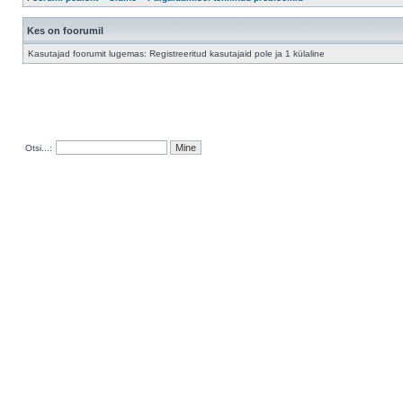
Kes on foorumil
Kasutajad foorumit lugemas: Registreeritud kasutajaid pole ja 1 külaline
Otsi...: