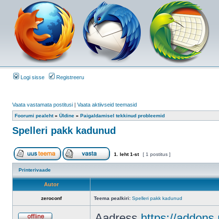
Logi sisse
Registreeru
Vaata vastamata postitusi
|
Vaata aktiivseid teemasid
Foorumi pealeht
»
Üldine
»
Paigaldamisel tekkinud probleemid
Spelleri pakk kadunud
1
. leht
1
-st
[ 1 postitus ]
Printerivaade
Autor
zeroconf
Teema pealkiri:
Spelleri pakk kadunud
Aadress
https://addons.