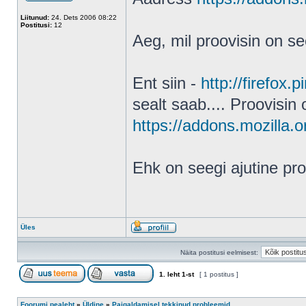
Liitunud:
24. Dets 2006 08:22
Postitusi:
12
Aeg, mil proovisin on see
Ent siin -
http://firefox.
sealt saab.... Proovisin 
https://addons.mozilla.o
Ehk on seegi ajutine pr
Üles
Näita postitusi eelmisest:
1
. leht
1
-st
[ 1 postitus ]
Foorumi pealeht
»
Üldine
»
Paigaldamisel tekkinud probleemid