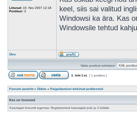
keel, siis sai valitud in
Liitunud:
16. Nov 2007 12:18
Postitusi:
3
Windowsi ka ära. Kas on
Windowsile tehtud kahj
Üles
Näita postitusi eelmisest:
1
. leht
1
-st
[ 1 postitus ]
Foorumi pealeht
»
Üldine
»
Paigaldamisel tekkinud probleemid
Kes on foorumil
Kasutajad foorumit lugemas: Registreeritud kasutajaid pole ja 3 külalist