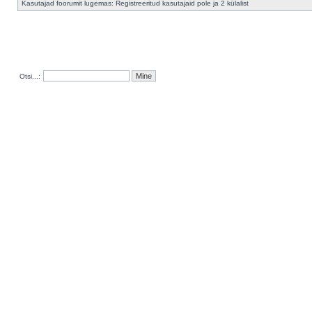
Kasutajad foorumit lugemas: Registreeritud kasutajaid pole ja 2 külalist
Otsi...: