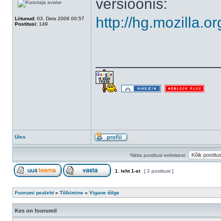
versioonis:
http://hg.mozilla.o
Liitunud:
03. Dets 2006 00:57
Postitusi:
149
______________
Üles
Näita postitusi eelmisest:
1
. leht
1
-st
[ 2 postitust ]
Foorumi pealeht
»
Tõlkimine
»
Vigane tõlge
Kes on foorumil