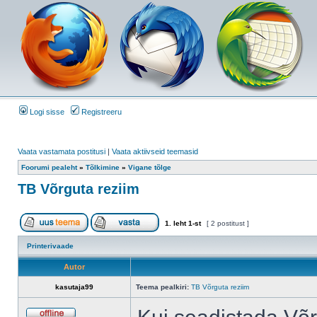
Logi sisse
Registreeru
Vaata vastamata postitusi
|
Vaata aktiivseid teemasid
Foorumi pealeht
»
Tõlkimine
»
Vigane tõlge
TB Võrguta reziim
1
. leht
1
-st
[ 2 postitust ]
Printerivaade
Autor
kasutaja99
Teema pealkiri:
TB Võrguta reziim