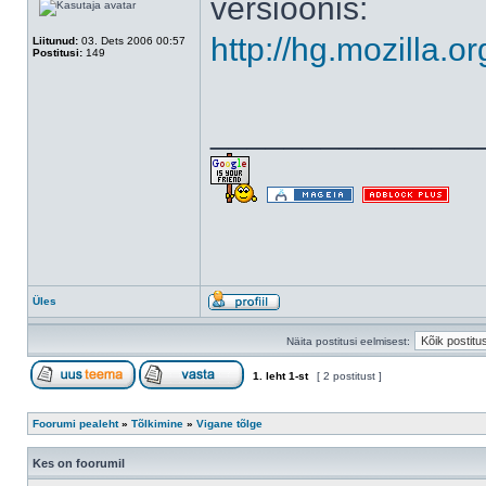
versioonis:
http://hg.mozilla.o
Liitunud:
03. Dets 2006 00:57
Postitusi:
149
______________
Üles
Näita postitusi eelmisest:
1
. leht
1
-st
[ 2 postitust ]
Foorumi pealeht
»
Tõlkimine
»
Vigane tõlge
Kes on foorumil