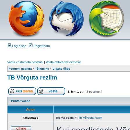
Logi sisse
Registreeru
Vaata vastamata postitusi
|
Vaata aktiivseid teemasid
Foorumi pealeht
»
Tõlkimine
»
Vigane tõlge
TB Võrguta reziim
1
. leht
1
-st
[ 2 postitust ]
Printerivaade
Autor
kasutaja99
Teema pealkiri:
TB Võrguta reziim