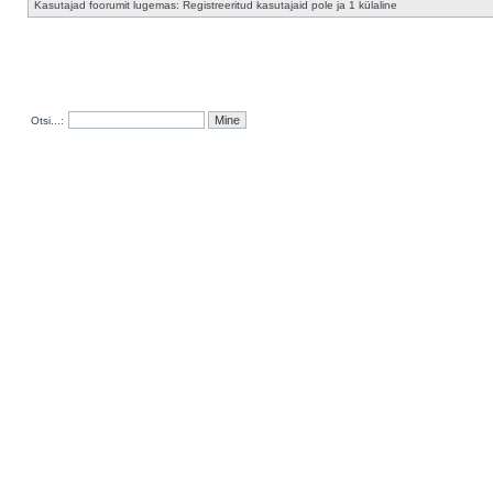
Kasutajad foorumit lugemas: Registreeritud kasutajaid pole ja 1 külaline
Otsi...: