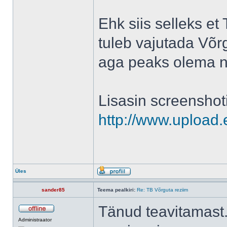
Ehk siis selleks et
tuleb vajutada Võr
aga peaks olema n
Lisasin screenshot
http://www.upload
Üles
sander85
Teema pealkiri:
Re: TB Võrguta reziim
Tänud teavitamast
Administraator