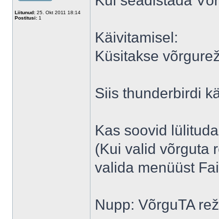
Kui seadistada Võrg
Liitunud:
25. Okt 2011 18:14
Postitusi:
1
Käivitamisel:
Küsitakse võrgurež
Siis thunderbirdi k
Kas soovid lülitud
(Kui valid võrguta 
valida menüüst Fai
Nupp: VõrguTA reži