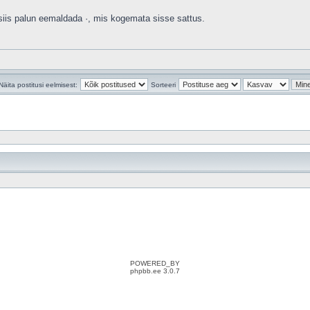
iis palun eemaldada ·, mis kogemata sisse sattus.
Näita postitusi eelmisest:
Sorteeri
POWERED_BY
phpbb.ee 3.0.7