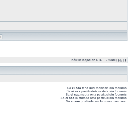
Kõik kellaajad on UTC + 2 tundi [
DST
]
Sa
ei saa
teha uusi teemasid siin foorumis
Sa
ei saa
postitustele vastata siin foorumis
Sa
ei saa
muuta oma postitusi siin foorumis
Sa
ei saa
kustutada oma postitusi siin foorumis
Sa
ei saa
postitada siin foorumis manuseid