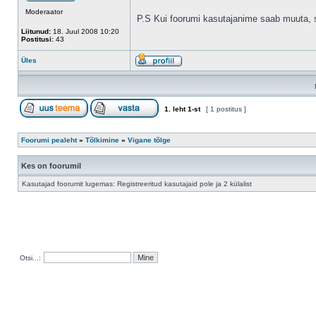
Moderaator
P.S Kui foorumi kasutajanime saab muuta, s
Liitunud:
18. Juul 2008 10:20
Postitusi:
43
Üles
1
. leht
1
-st
[ 1 postitus ]
Foorumi pealeht
»
Tõlkimine
»
Vigane tõlge
Kes on foorumil
Kasutajad foorumit lugemas: Registreeritud kasutajaid pole ja 2 külalist
Otsi...: