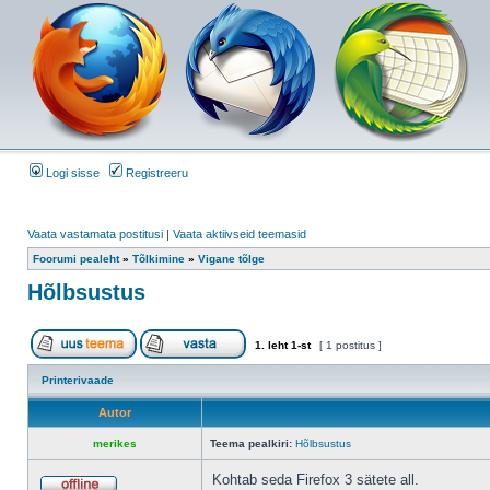
Logi sisse
Registreeru
Vaata vastamata postitusi
|
Vaata aktiivseid teemasid
Foorumi pealeht
»
Tõlkimine
»
Vigane tõlge
Hõlbsustus
1
. leht
1
-st
[ 1 postitus ]
Printerivaade
Autor
merikes
Teema pealkiri:
Hõlbsustus
Kohtab seda Firefox 3 sätete all.