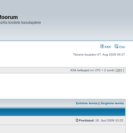
ifoorum
ozilla toodete kasutajatele
KKK
Otsi
Tänane kuupäev 07. Aug 2026 04:27
Kõik kellaajad on UTC + 2 tundi [
DST
]
Eelmine teema
|
Järgmine teema
Postitatud:
18. Juul 2008 10:25