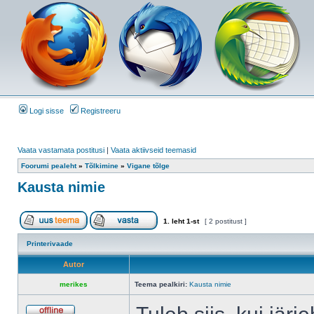
Logi sisse
Registreeru
Vaata vastamata postitusi
|
Vaata aktiivseid teemasid
Foorumi pealeht
»
Tõlkimine
»
Vigane tõlge
Kausta nimie
1
. leht
1
-st
[ 2 postitust ]
Printerivaade
Autor
merikes
Teema pealkiri:
Kausta nimie