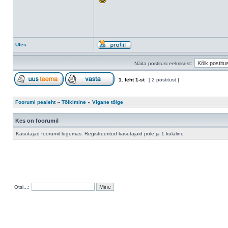
Üles
Näita postitusi eelmisest:
1
. leht
1
-st
[ 2 postitust ]
Foorumi pealeht
»
Tõlkimine
»
Vigane tõlge
Kes on foorumil
Kasutajad foorumit lugemas: Registreeritud kasutajaid pole ja 1 külaline
Otsi...: