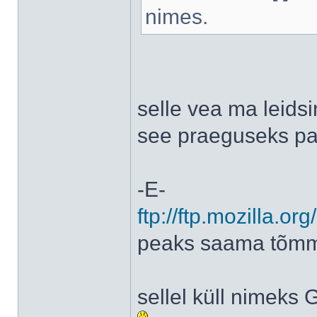
nimes.
selle vea ma leidsi
see praeguseks p
-E-
ftp://ftp.mozilla.org
peaks saama tõmma
sellel küll nimeks 