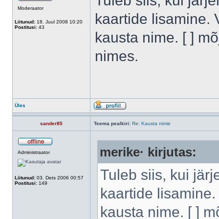
Tuleb siis, kui järj
Moderaator
kaartide lisamine. 
Liitunud:
18. Juul 2008 10:20
Postitusi:
43
kausta nime. [ ] m
nimes.
Üles
sander85
Teema pealkiri:
Re: Kausta nimie
merike· kirjutas:
Administraator
Tuleb siis, kui jär
Liitunud:
03. Dets 2006 00:57
Postitusi:
149
kaartide lisamine.
kausta nime. [ ] 