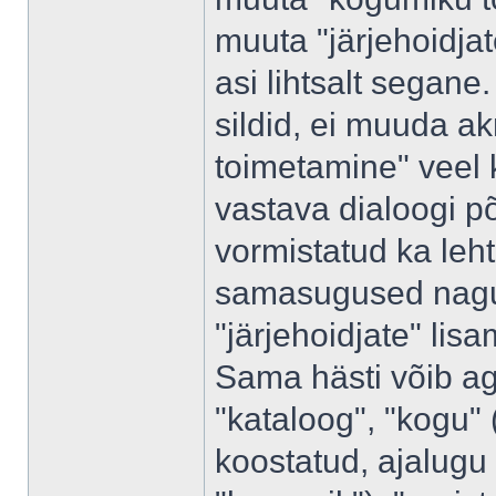
muuta "järjehoidja
asi lihtsalt segane.
sildid, ei muuda ak
toimetamine" veel 
vastava dialoogi põ
vormistatud ka leh
samasugused nagu 
"järjehoidjate" lis
Sama hästi võib a
"kataloog", "kogu"
koostatud, ajalugu