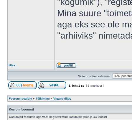
"kogumik"), "regist
Mina suure "toimeta
aga eks see ole ma
"arhiiviks" nimetad
Üles
Näita postitusi eelmisest:
1
. leht
1
-st
[ 3 postitust ]
Foorumi pealeht
»
Tõlkimine
»
Vigane tõlge
Kes on foorumil
Kasutajad foorumit lugemas: Registreeritud kasutajaid pole ja 44 külalist