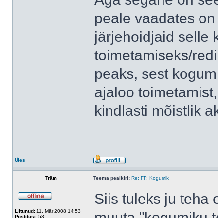
peale vaadates on
järjehoidjaid selle
toimetamiseks/redi
peaks, sest kogumik
ajaloo toimetamist,
kindlasti mõistlik 
Üles
Träm
Teema pealkiri:
Re: FF: Kogumik
Siis tuleks ju teh
Liitunud:
11. Mär 2008 14:53
muuta "kogumiku to
Postitusi:
53