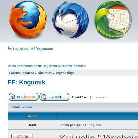
Logi sisse
Registreeru
Vaata vastamata postitusi
|
Vaata aktiivseid teemasid
Foorumi pealeht
»
Tõlkimine
»
Vigane tõlge
FF: Kogumik
1
. leht
1
-st
[ 3 postitust ]
Printerivaade
Autor
Träm
Teema pealkiri:
FF: Kogumik