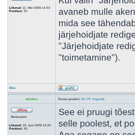
Kui valin "Järjehoid
Liitunud:
11. Mär 2008 14:53
avaneb mulle aken
Postitusi:
53
mida see tähendab
järjehoidjate redig
"Järjehoidjate red
"toimetamine").
Üles
merikes
Teema pealkiri:
Re: FF: Kogumik
See ei pruugi tõest
Moderaator
selle poolest, et p
Liitunud:
18. Juul 2008 10:20
Postitusi:
43
Aga segane on see 