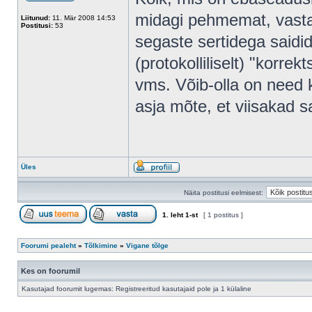
midagi pehmemat, vastas
Liitunud:
11. Mär 2008 14:53
Postitusi:
53
segaste sertidega saidi
(protokolliliselt) "korrek
vms. Võib-olla on need ka
asja mõte, et viisakad sa
Üles
Näita postitusi eelmisest:
1
. leht
1
-st
[ 1 postitus ]
Foorumi pealeht
»
Tõlkimine
»
Vigane tõlge
Kes on foorumil
Kasutajad foorumit lugemas: Registreeritud kasutajaid pole ja 1 külaline