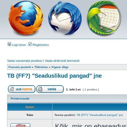
Logi sisse
Registreeru
Vaata vastamata postitusi
|
Vaata aktiivseid teemasid
Foorumi pealeht
»
Tõlkimine
»
Vigane tõlge
TB (FF?) "Seaduslikud pangad" jne
1
. leht
1
-st
[ 1 postitus ]
Printerivaade
Autor
Träm
Teema pealkiri:
TB (FF?) "Seaduslikud pangad" jne
Kõik, mis on ebaseadusli