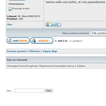
teema selle vea kohta, et vea parandamise 
Administraator
Liitunud:
03. Dets 2006 00:57
Postitusi:
149
Üles
Näita postitusi eelmisest:
1
. leht
1
-st
[ 1 postitus ]
Foorumi pealeht
»
Tõlkimine
»
Vigane tõlge
Kes on foorumil
Kasutajad foorumit lugemas: Registreeritud kasutajaid pole ja 1 külaline
Otsi...: