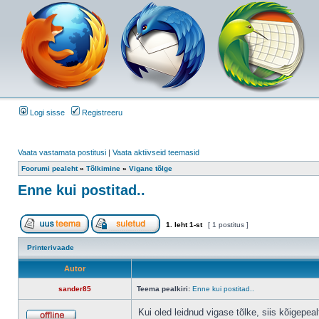
Logi sisse
Registreeru
Vaata vastamata postitusi
|
Vaata aktiivseid teemasid
Foorumi pealeht
»
Tõlkimine
»
Vigane tõlge
Enne kui postitad..
1
. leht
1
-st
[ 1 postitus ]
Printerivaade
Autor
sander85
Teema pealkiri:
Enne kui postitad..
Kui oled leidnud vigase tõlke, siis kõigepeal