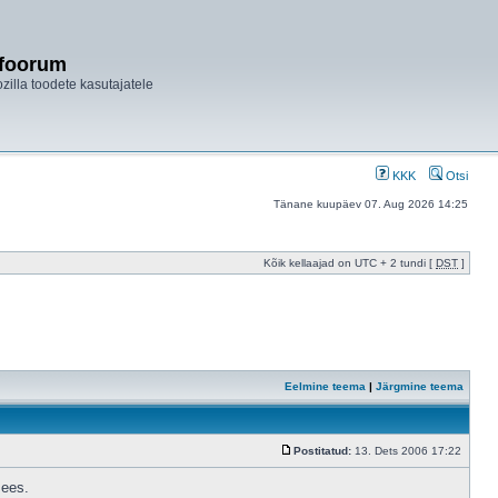
ifoorum
ozilla toodete kasutajatele
KKK
Otsi
Tänane kuupäev 07. Aug 2026 14:25
Kõik kellaajad on UTC + 2 tundi [
DST
]
Eelmine teema
|
Järgmine teema
Postitatud:
13. Dets 2006 17:22
sees.