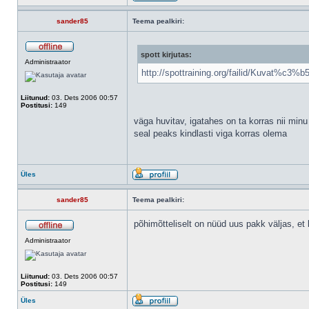
sander85
Teema pealkiri:
spott kirjutas:
Administraator
http://spottraining.org/failid/Kuvat%c3%
Liitunud:
03. Dets 2006 00:57
Postitusi:
149
väga huvitav, igatahes on ta korras nii min
seal peaks kindlasti viga korras olema
Üles
sander85
Teema pealkiri:
põhimõtteliselt on nüüd uus pakk väljas, et 
Administraator
Liitunud:
03. Dets 2006 00:57
Postitusi:
149
Üles