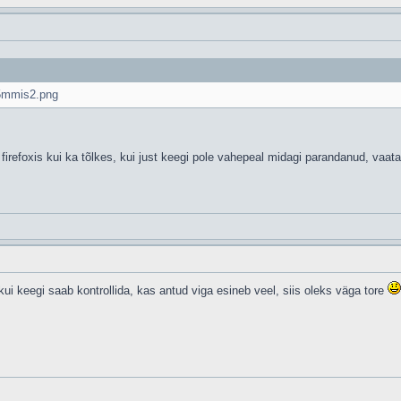
b5mmis2.png
u firefoxis kui ka tõlkes, kui just keegi pole vahepeal midagi parandanud, vaa
kui keegi saab kontrollida, kas antud viga esineb veel, siis oleks väga tore