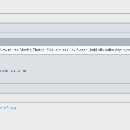
 How to use Mozilla Firefox. Seal alguses link õigesti, kuid siis väike näpuvig
a olen vist pime
mmis2.png