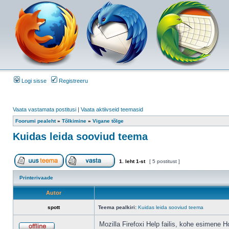
Logi sisse
Registreeru
Vaata vastamata postitusi
|
Vaata aktiivseid teemasid
Foorumi pealeht
»
Tõlkimine
»
Vigane tõlge
Kuidas leida sooviud teema
1
. leht
1
-st
[ 5 postitust ]
Printerivaade
Autor
spott
Teema pealkiri:
Kuidas leida sooviud teema
Mozilla Firefoxi Help failis, kohe esimene H