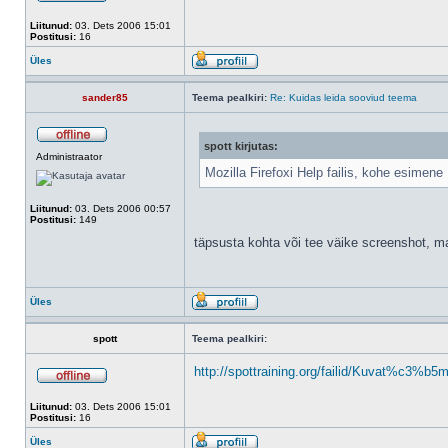
Liitunud:
03. Dets 2006 15:01
Postitusi:
16
Üles
sander85
Teema pealkiri:
Re: Kuidas leida sooviud teema
spott kirjutas:
Administraator
Mozilla Firefoxi Help failis, kohe esimene
Liitunud:
03. Dets 2006 00:57
Postitusi:
149
täpsusta kohta või tee väike screenshot, m
Üles
spott
Teema pealkiri:
http://spottraining.org/failid/Kuvat%c3%b5
Liitunud:
03. Dets 2006 15:01
Postitusi:
16
Üles