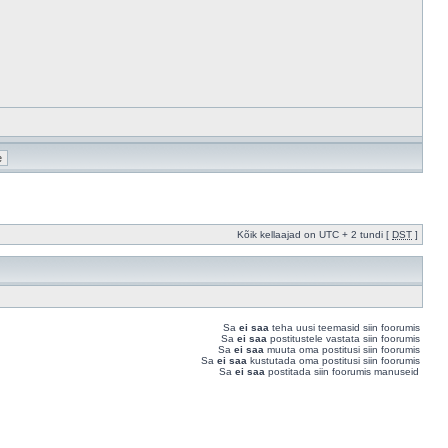
Kõik kellaajad on UTC + 2 tundi [
DST
]
Sa
ei saa
teha uusi teemasid siin foorumis
Sa
ei saa
postitustele vastata siin foorumis
Sa
ei saa
muuta oma postitusi siin foorumis
Sa
ei saa
kustutada oma postitusi siin foorumis
Sa
ei saa
postitada siin foorumis manuseid