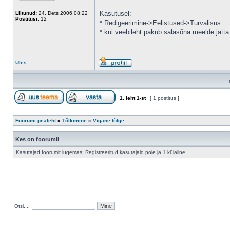
Kasutusel:
Liitunud:
24. Dets 2006 08:22
Postitusi:
12
* Redigeerimine->Eelistused->Turvalisus
* kui veebileht pakub salasõna meelde jätta
Üles
1
. leht
1
-st
[ 1 postitus ]
Foorumi pealeht
»
Tõlkimine
»
Vigane tõlge
Kes on foorumil
Kasutajad foorumit lugemas: Registreeritud kasutajaid pole ja 1 külaline
Otsi...: