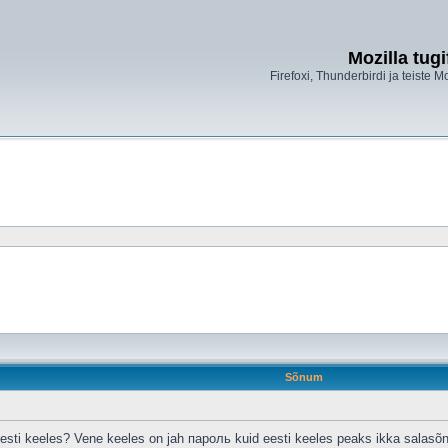
Mozilla tug
Firefoxi, Thunderbirdi ja teiste M
Sõnum
esti keeles? Vene keeles on jah пароль kuid eesti keeles peaks ikka salasõ