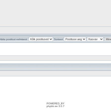
Näita postitusi eelmisest:
Sorteeri
POWERED_BY
phpbb.ee 3.0.7