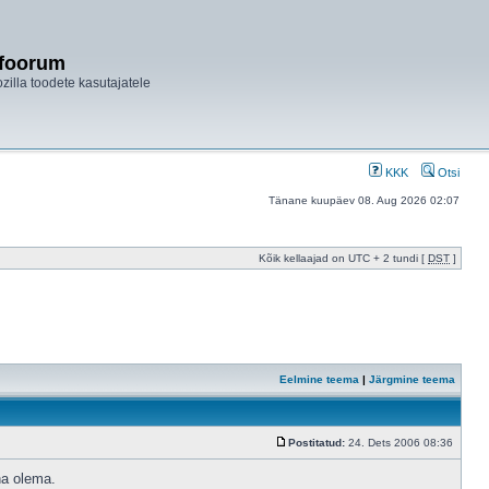
ifoorum
ozilla toodete kasutajatele
KKK
Otsi
Tänane kuupäev 08. Aug 2026 02:07
Kõik kellaajad on UTC + 2 tundi [
DST
]
Eelmine teema
|
Järgmine teema
Postitatud:
24. Dets 2006 08:36
na olema.