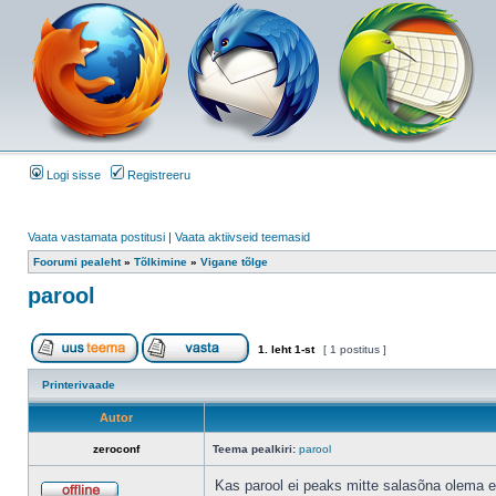
Logi sisse
Registreeru
Vaata vastamata postitusi
|
Vaata aktiivseid teemasid
Foorumi pealeht
»
Tõlkimine
»
Vigane tõlge
parool
1
. leht
1
-st
[ 1 postitus ]
Printerivaade
Autor
zeroconf
Teema pealkiri:
parool
Kas parool ei peaks mitte salasõna olema e