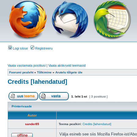
Logi sisse
Registreeru
Vaata vastamata postitusi
|
Vaata aktiivseid teemasid
Foorumi pealeht
»
Tõlkimine
»
Arutelu tõlgete üle
Credits [lahendatud]
1
. leht
1
-st
[ 3 postitust ]
Printerivaade
Autor
sander85
Teema pealkiri:
Credits [lahendatud]
Välja esineb see siis Mozilla Firefox-ist/Abo