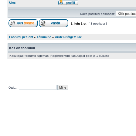
Üles
Näita postitusi eelmisest:
1
. leht
1
-st
[ 3 postitust ]
Foorumi pealeht
»
Tõlkimine
»
Arutelu tõlgete üle
Kes on foorumil
Kasutajad foorumit lugemas: Registreeritud kasutajaid pole ja 1 külaline
Otsi...: