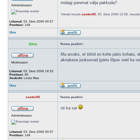
midagi paremat välja pakkuda?
Administraator
Viimati muutis
sander85
, 05. Dets 2006 13:58, muude
Liitunud:
03. Dets 2006 00:57
Postitusi:
149
Üles
Qilaq
Teema pealkiri:
Ma arvaks, et tiitrid on kohe päris kohatu, 
aknakese jooksevad (päris lõpus veel ka vei
Moderaator
Liitunud:
03. Dets 2006 16:53
Postitusi:
80
Asukoht:
Linda Nisa
Üles
sander85
Teema pealkiri:
nii ka sai
Administraator
Liitunud:
03. Dets 2006 00:57
Postitusi:
149