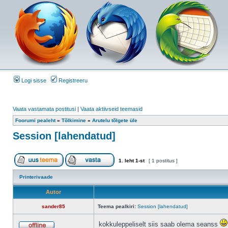
Logi sisse
Registreeru
Vaata vastamata postitusi
|
Vaata aktiivseid teemasid
Foorumi pealeht
»
Tõlkimine
»
Arutelu tõlgete üle
Session [lahendatud]
1
. leht
1
-st
[ 1 postitus ]
Printerivaade
Autor
sander85
Teema pealkiri:
Session [lahendatud]
kokkuleppeliselt siis saab olema seanss