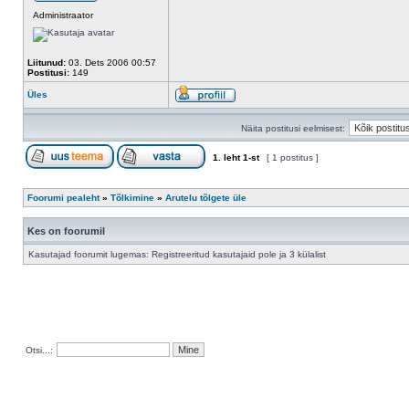
Administraator
Liitunud:
03. Dets 2006 00:57
Postitusi:
149
Üles
Näita postitusi eelmisest:
1
. leht
1
-st
[ 1 postitus ]
Foorumi pealeht
»
Tõlkimine
»
Arutelu tõlgete üle
Kes on foorumil
Kasutajad foorumit lugemas: Registreeritud kasutajaid pole ja 3 külalist
Otsi...: