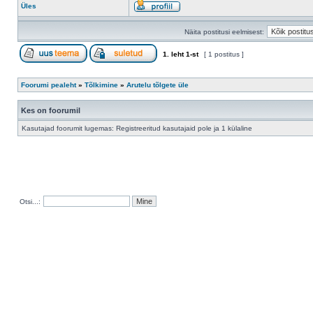
Üles
Näita postitusi eelmisest:
1
. leht
1
-st
[ 1 postitus ]
Foorumi pealeht
»
Tõlkimine
»
Arutelu tõlgete üle
Kes on foorumil
Kasutajad foorumit lugemas: Registreeritud kasutajaid pole ja 1 külaline
Otsi...: