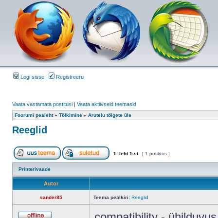
Logi sisse
Registreeru
Vaata vastamata postitusi
|
Vaata aktiivseid teemasid
Foorumi pealeht
»
Tõlkimine
»
Arutelu tõlgete üle
Reeglid
1
. leht
1
-st
[ 1 postitus ]
Printerivaade
Autor
sander85
Teema pealkiri:
Reeglid
compatibility - ühilduvus