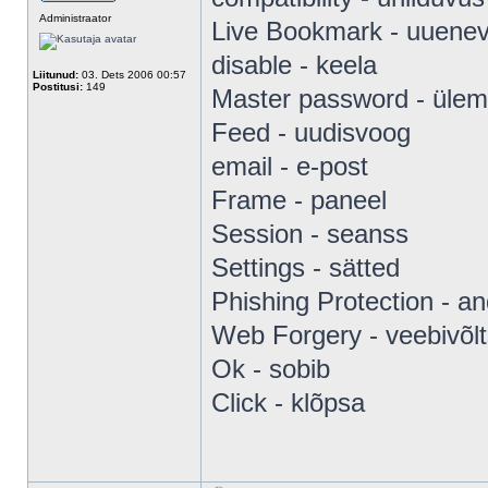
Administraator
Live Bookmark - uuenev 
disable - keela
Liitunud:
03. Dets 2006 00:57
Postitusi:
149
Master password - ülem
Feed - uudisvoog
email - e-post
Frame - paneel
Session - seanss
Settings - sätted
Phishing Protection - a
Web Forgery - veebivõlt
Ok - sobib
Click - klõpsa