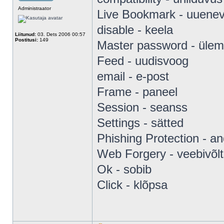
Administraator
Live Bookmark - uuenev 
disable - keela
Liitunud:
03. Dets 2006 00:57
Postitusi:
149
Master password - ülem
Feed - uudisvoog
email - e-post
Frame - paneel
Session - seanss
Settings - sätted
Phishing Protection - a
Web Forgery - veebivõlt
Ok - sobib
Click - klõpsa