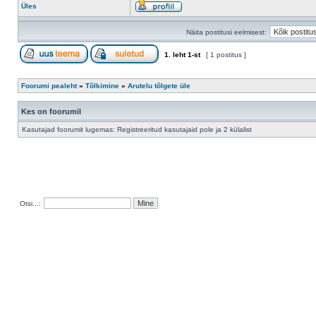
Üles
Näita postitusi eelmisest:
1
. leht
1
-st
[ 1 postitus ]
Foorumi pealeht
»
Tõlkimine
»
Arutelu tõlgete üle
Kes on foorumil
Kasutajad foorumit lugemas: Registreeritud kasutajaid pole ja 2 külalist
Otsi...: