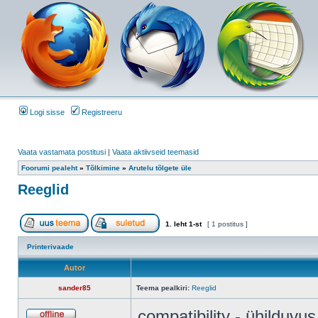
Logi sisse
Registreeru
Vaata vastamata postitusi
|
Vaata aktiivseid teemasid
Foorumi pealeht
»
Tõlkimine
»
Arutelu tõlgete üle
Reeglid
1
. leht
1
-st
[ 1 postitus ]
Printerivaade
Autor
sander85
Teema pealkiri:
Reeglid
compatibility - ühilduvus