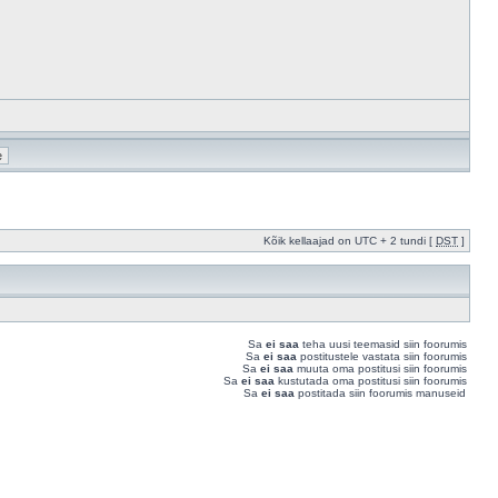
Kõik kellaajad on UTC + 2 tundi [
DST
]
Sa
ei saa
teha uusi teemasid siin foorumis
Sa
ei saa
postitustele vastata siin foorumis
Sa
ei saa
muuta oma postitusi siin foorumis
Sa
ei saa
kustutada oma postitusi siin foorumis
Sa
ei saa
postitada siin foorumis manuseid