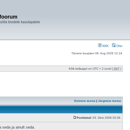
ifoorum
ozilla toodete kasutajatele
KKK
Otsi
Tänane kuupäev 06. Aug 2026 12:19
Kõik kellaajad on UTC + 2 tundi [
DST
]
Eelmine teema
|
Järgmine teema
Postitatud:
03. Dets 2006 02:06
 seda ja ainult seda.