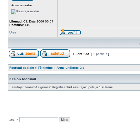
Administraator
Liitunud:
03. Dets 2006 00:57
Postitusi:
149
Üles
1
. leht
1
-st
[ 1 postitus ]
Foorumi pealeht
»
Tõlkimine
»
Arutelu tõlgete üle
Kes on foorumil
Kasutajad foorumit lugemas: Registreeritud kasutajaid pole ja 1 külaline
Otsi...: