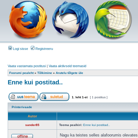
Logi sisse
Registreeru
Vaata vastamata postitusi
|
Vaata aktiivseid teemasid
Foorumi pealeht
»
Tõlkimine
»
Arutelu tõlgete üle
Enne kui postitad..
1
. leht
1
-st
[ 1 postitus ]
Printerivaade
Autor
sander85
Teema pealkiri:
Enne kui postitad..
Nagu ka teistes selles alafoorumis olevates