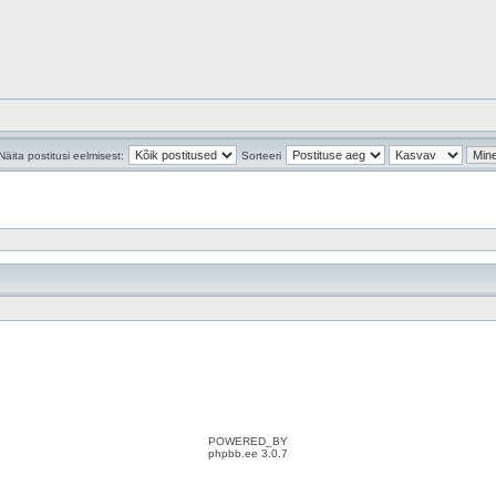
Näita postitusi eelmisest:
Sorteeri
POWERED_BY
phpbb.ee 3.0.7