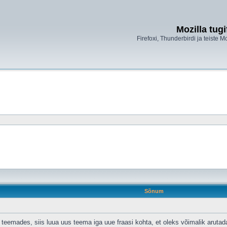
Mozilla tug
Firefoxi, Thunderbirdi ja teiste M
Sõnum
 teemades, siis luua uus teema iga uue fraasi kohta, et oleks võimalik arutada