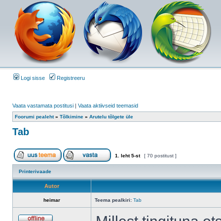
Logi sisse
Registreeru
Vaata vastamata postitusi
|
Vaata aktiivseid teemasid
Foorumi pealeht
»
Tõlkimine
»
Arutelu tõlgete üle
Tab
1
. leht
5
-st
[ 70 postitust ]
Printerivaade
Autor
heimar
Teema pealkiri:
Tab