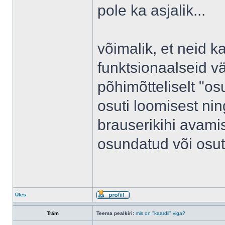
pole ka asjalik...
võimalik, et neid k
funktsionaalseid vä
põhimõtteliselt "os
osuti loomisest ni
brauserikihi avamis
osundatud või osut
Üles
Träm
Teema pealkiri:
mis on "kaardil" viga?