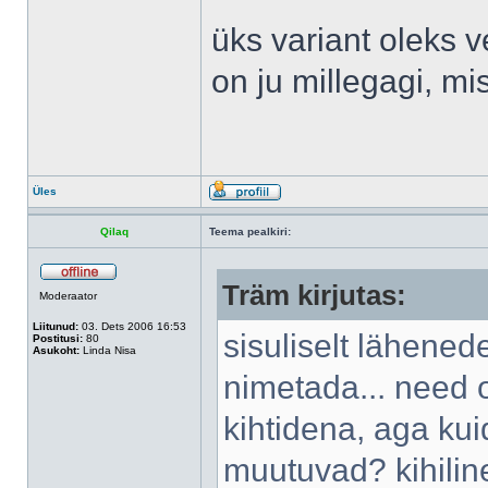
üks variant oleks v
on ju millegagi, m
Üles
Qilaq
Teema pealkiri:
Träm kirjutas:
Moderaator
Liitunud:
03. Dets 2006 16:53
sisuliselt lähened
Postitusi:
80
Asukoht:
Linda Nisa
nimetada... need 
kihtidena, aga k
muutuvad? kihiline