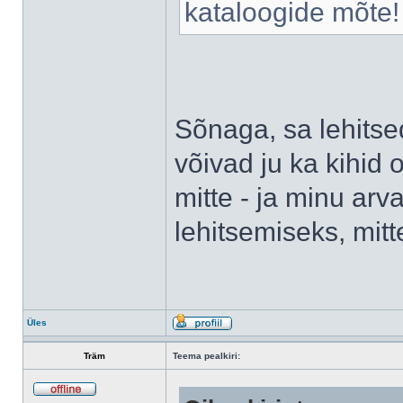
kataloogide mõte! 
Sõnaga, sa lehitse
võivad ju ka kihid
mitte - ja minu ar
lehitsemiseks, mitt
Üles
Träm
Teema pealkiri: