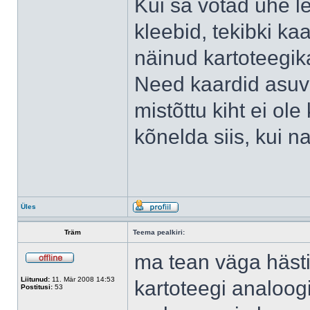
Kui sa võtad ühe le
kleebid, tekibki kaa
näinud kartoteegik
Need kaardid asuva
mistõttu kiht ei ol
kõnelda siis, kui n
Üles
Träm
Teema pealkiri:
ma tean väga hästi,
Liitunud:
11. Mär 2008 14:53
kartoteegi analoogi
Postitusi:
53