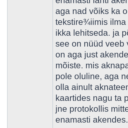
enamasti lahti ake
aga nad võiks ka ol
tekstire¾iimis ilm
ikka lehitseda. ja 
see on nüüd veeb v
on aga just akend
mõiste. mis aknap
pole oluline, aga 
olla ainult aknatee
kaartides nagu ta 
jne protokollis mit
enamasti akendes.