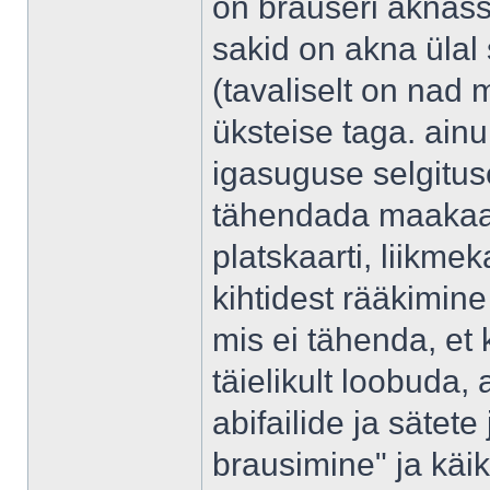
on brauseri aknass
sakid on akna ülal 
(tavaliselt on nad 
üksteise taga. ainu
igasuguse selgituse
tähendada maakaarti
platskaarti, liikmek
kihtidest rääkimin
mis ei tähenda, et 
täielikult loobuda,
abifailide ja sätete 
brausimine" ja käi