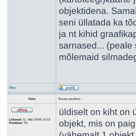
objektidena. Samal
seni üllatada ka t
ja nt kihid graafik
sarnased... (peale
mõlemaid silmadeg
Üles
Träm
Teema pealkiri:
üldiselt on kiht on
Liitunud:
11. Mär 2008 14:53
objekt, mis on pai
Postitusi:
53
(vähemalt 1 objekt 