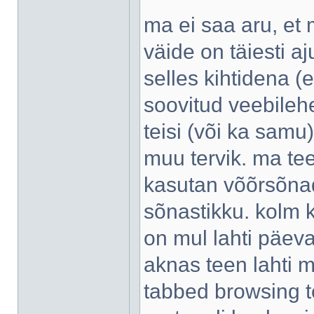
ma ei saa aru, et 
väide on täiesti a
selles kihtidena (
soovitud veebileh
teisi (või ka samu
muu tervik. ma te
kasutan võõrsõnade
sõnastikku. kolm 
on mul lahti päev
aknas teen lahti m
tabbed browsing t