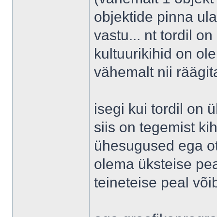
objektide pinna ul
vastu... nt tordil o
kultuurikihid on ol
vähemalt nii räägit
isegi kui tordil on
siis on tegemist ki
ühesugused ega ots
olema üksteise pea
teineteise peal võib