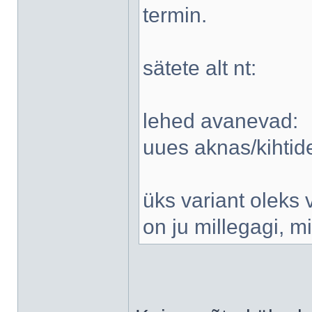
termin.
sätete alt nt:
lehed avanevad:
uues aknas/kihti
üks variant oleks 
on ju millegagi, 