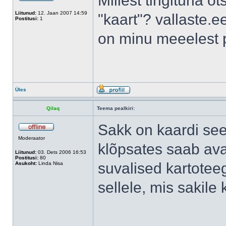
Millest tingituna ot
Liitunud:
12. Jaan 2007 14:59
"kaart"? vallaste.e
Postitusi:
1
on minu meeelest p
Üles
Qilaq
Teema pealkiri:
Sakk on kaardi see 
Moderaator
klõpsates saab ava
Liitunud:
03. Dets 2006 16:53
Postitusi:
80
suvalised kartoteeg
Asukoht:
Linda Nisa
sellele, mis sakile k