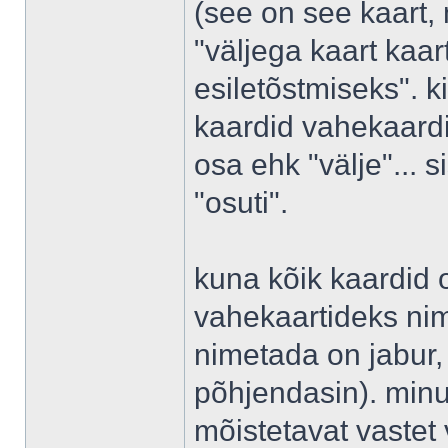
(see on see kaart, 
"väljega kaart kaa
esiletõstmiseks". k
kaardid vahekaardi
osa ehk "välje"... 
"osuti".
kuna kõik kaardid 
vahekaartideks nime
nimetada on jabur, 
põhjendasin). minu
mõistetavat vastet 