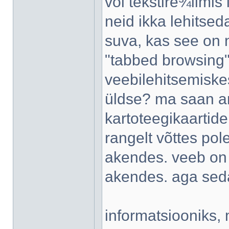
või tekstire¾iimi
neid ikka lehitseda
suva, kas see on 
"tabbed browsing"
veebilehitsemisk
üldse? ma saan ar
kartoteegikaartide
rangelt võttes pol
akendes. veeb on 
akendes. aga sed
informatsiooniks, 