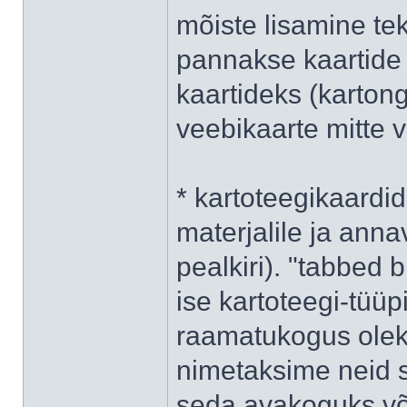
mõiste lisamine tek
pannakse kaartide
kaartideks (kartong
veebikaarte mitte v
* kartoteegikaardid
materjalile ja annav
pealkiri). "tabbed
ise kartoteegi-tüüpi
raamatukogus olek
nimetaksime neid s
seda avakoguks või