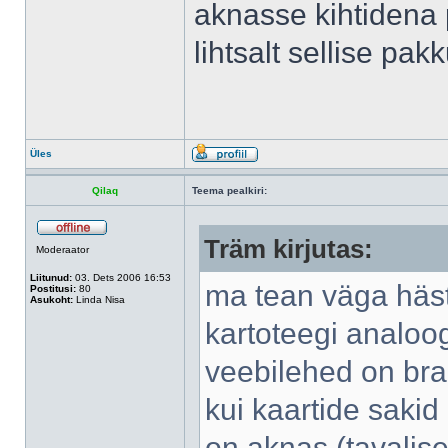
aknasse kihtidena 
lihtsalt sellise pak
Üles
Qilaq
Teema pealkiri:
Träm kirjutas:
Moderaator
Liitunud:
03. Dets 2006 16:53
ma tean väga hästi
Postitusi:
80
Asukoht:
Linda Nisa
kartoteegi analoog
veebilehed on bra
kui kaartide sakid
on aknas (tavalise