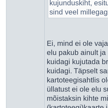
kujunduskiht, esit
sind veel millegag
Ei, mind ei ole vaj
elu pakub ainult ja
kuidagi kujutada br
kuidagi. Täpselt s
kartoteegisahtlis o
üllatust ei ole elu
mõistaksin kihte mi
(kartoteegi)kaarte 