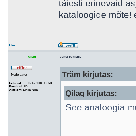
täiesti erinevaid a
kataloogide mõte! 
Üles
Qilaq
Teema pealkiri:
Träm kirjutas:
Moderaator
Liitunud:
03. Dets 2006 16:53
Postitusi:
80
Asukoht:
Linda Nisa
Qilaq kirjutas:
See analoogia mu