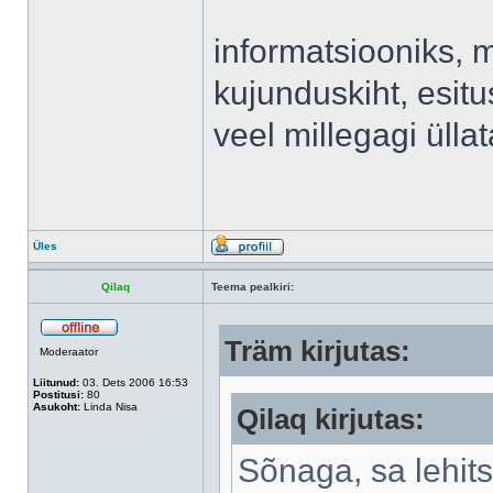
informatsiooniks, 
kujunduskiht, esitu
veel millegagi ülla
Üles
Qilaq
Teema pealkiri:
Träm kirjutas:
Moderaator
Liitunud:
03. Dets 2006 16:53
Postitusi:
80
Asukoht:
Linda Nisa
Qilaq kirjutas:
Sõnaga, sa lehits