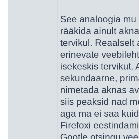
See analoogia mu m
rääkida ainult akna
tervikul. Reaalselt
erinevate veebile
isekeskis tervikut.
sekundaarne, prima
nimetada aknas ava
siis peaksid nad 
aga ma ei saa kuid
Firefoxi eestindam
Gootle otsingu veeb