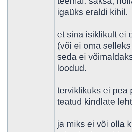
teemal. saksa, holl
igaüks eraldi kihil.
et sina isiklikult 
(või ei oma selleks
seda ei võimaldaks
loodud.
terviklikuks ei pea
teatud kindlate leh
ja miks ei või olla 