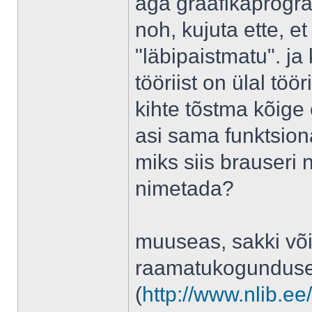
aga graafikaprogram
noh, kujuta ette, 
"läbipaistmatu". ja
tööriist on ülal tö
kihte tõstma kõige e
asi sama funktsion
miks siis brauseri 
nimetada?
muuseas, sakki või
raamatukogunduse
(
http://www.nlib.ee