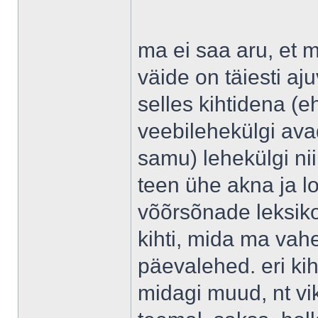
ma ei saa aru, et m
väide on täiesti aj
selles kihtidena (
veebilehekülgi avad
samu) lehekülgi ni
teen ühe akna ja l
võõrsõnade leksikon
kihti, mida ma vahe
päevalehed. eri ki
midagi muud, nt vi