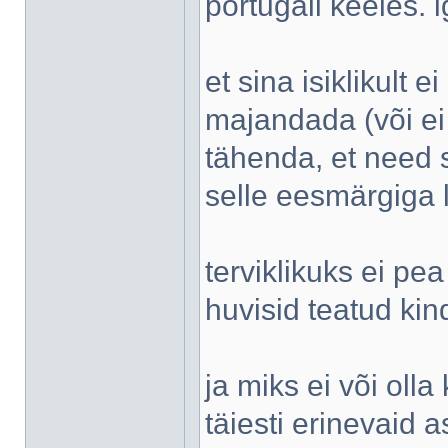
portugali keeles. i
et sina isiklikult 
majandada (või ei
tähenda, et need 
selle eesmärgiga 
terviklikuks ei pe
huvisid teatud kin
ja miks ei või olla
täiesti erinevaid 