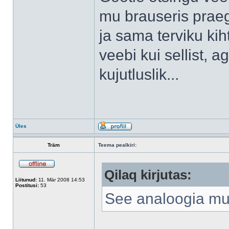
mu brauseris praeg
ja sama terviku kiht
veebi kui sellist, a
kujutluslik...
Üles
Träm
Teema pealkiri:
Qilaq kirjutas:
Liitunud:
11. Mär 2008 14:53
Postitusi:
53
See analoogia mu 