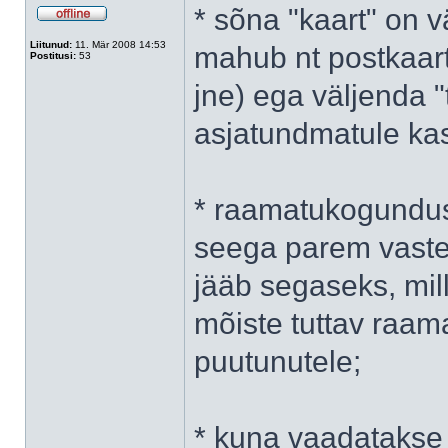
* sõna "kaart" on v
Liitunud:
11. Mär 2008 14:53
mahub nt postkaart
Postitusi:
53
jne) ega väljenda 
asjatundmatule kas
* raamatukogundus
seega parem vaste,
jääb segaseks, mill
mõiste tuttav raa
puutunutele;
* kuna vaadatakse ta