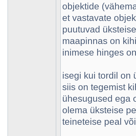
objektide (vähemal
et vastavate obje
puutuvad üksteise v
maapinnas on kihi
inimese hinges on 
isegi kui tordil o
siis on tegemist k
ühesugused ega ot
olema üksteise pe
teineteise peal võib