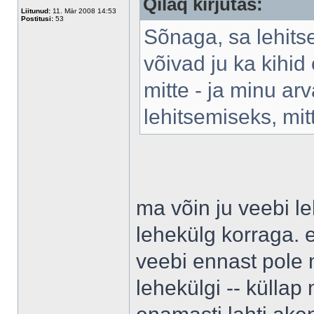
Qilaq kirjutas:
Liitunud:
11. Mär 2008 14:53
Postitusi:
53
Sõnaga, sa lehitse
võivad ju ka kihi
mitte - ja minu a
lehitsemiseks, mit
ma võin ju veebi l
lehekülg korraga. 
veebi ennast pole 
lehekülgi -- küllap