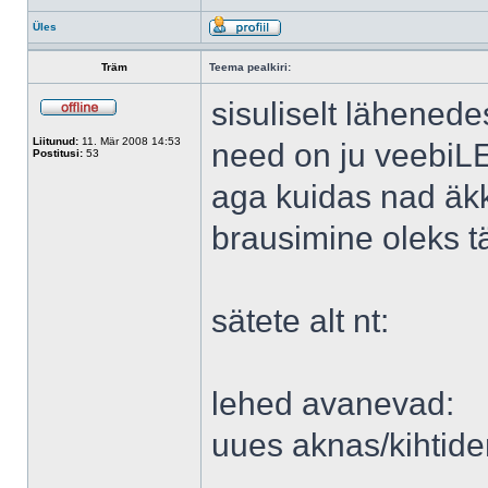
Üles
Träm
Teema pealkiri:
sisuliselt lähenede
Liitunud:
11. Mär 2008 14:53
need on ju veebiLE
Postitusi:
53
aga kuidas nad äk
brausimine oleks tä
sätete alt nt:
lehed avanevad:
uues aknas/kihtid