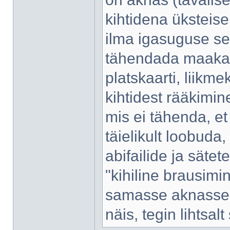
kihtidena üksteise
ilma igasuguse sel
tähendada maakaart
platskaarti, liikme
kihtidest rääkimi
mis ei tähenda, et
täielikult loobuda
abifailide ja sätet
"kihiline brausimi
samasse aknasse 
näis, tegin lihtsal