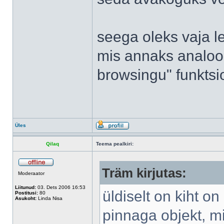
seega oleks vaja le
mis annaks analoog
browsingu" funktsi
Üles
Qilaq
Teema pealkiri:
Träm kirjutas:
Moderaator
Liitunud:
03. Dets 2006 16:53
üldiselt on kiht on
Postitusi:
80
Asukoht:
Linda Nisa
pinnaga objekt, m