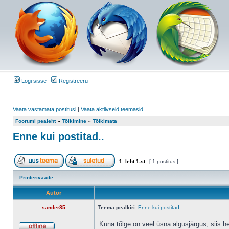
Logi sisse
Registreeru
Vaata vastamata postitusi
|
Vaata aktiivseid teemasid
Foorumi pealeht
»
Tõlkimine
»
Tõlkimata
Enne kui postitad..
1
. leht
1
-st
[ 1 postitus ]
Printerivaade
Autor
sander85
Teema pealkiri:
Enne kui postitad..
Kuna tõlge on veel üsna algusjärgus, siis he