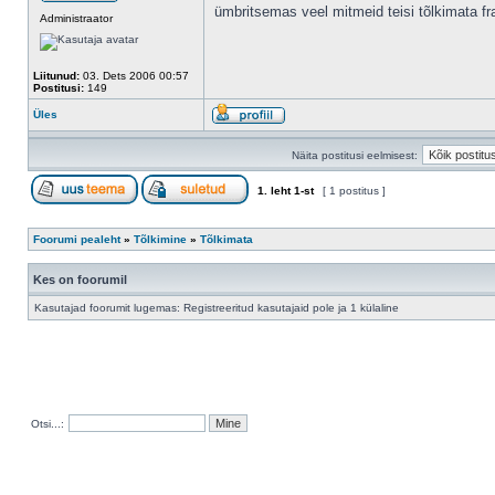
ümbritsemas veel mitmeid teisi tõlkimata fr
Administraator
Liitunud:
03. Dets 2006 00:57
Postitusi:
149
Üles
Näita postitusi eelmisest:
1
. leht
1
-st
[ 1 postitus ]
Foorumi pealeht
»
Tõlkimine
»
Tõlkimata
Kes on foorumil
Kasutajad foorumit lugemas: Registreeritud kasutajaid pole ja 1 külaline
Otsi...: