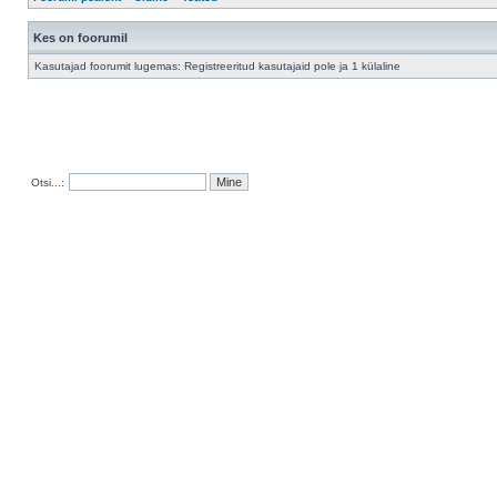
Kes on foorumil
Kasutajad foorumit lugemas: Registreeritud kasutajaid pole ja 1 külaline
Otsi...: