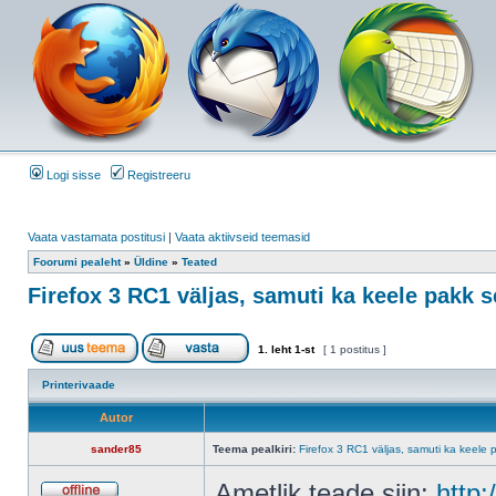
Logi sisse
Registreeru
Vaata vastamata postitusi
|
Vaata aktiivseid teemasid
Foorumi pealeht
»
Üldine
»
Teated
Firefox 3 RC1 väljas, samuti ka keele pakk se
1
. leht
1
-st
[ 1 postitus ]
Printerivaade
Autor
sander85
Teema pealkiri:
Firefox 3 RC1 väljas, samuti ka keele p
Ametlik teade siin:
http: