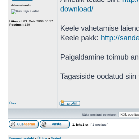
Administraator
download/
Liitunud:
03. Dets 2006 00:57
Postitusi:
149
Keele vahetamise laien
Keele pakk:
http://sande
Paigaldamine toimub ana
Tagasiside oodatud siin
Üles
Näita postitusi eelmisest:
1
. leht
1
-st
[ 1 postitus ]
Foorumi pealeht
»
Üldine
»
Teated