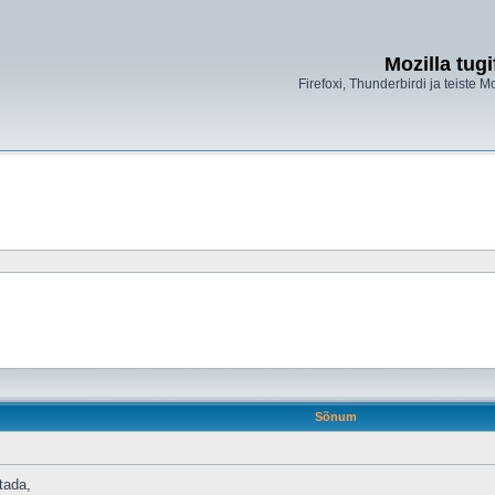
Mozilla tug
Firefoxi, Thunderbirdi ja teiste M
Sõnum
tada,