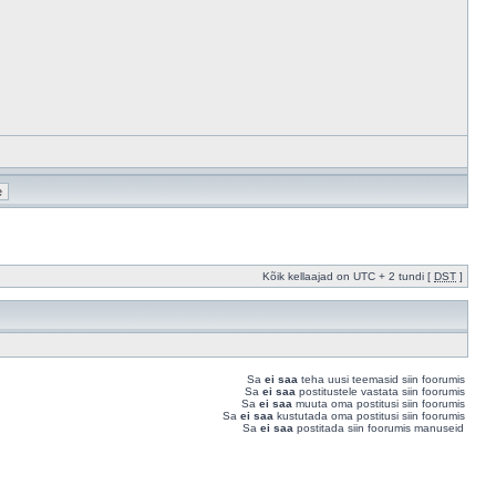
Kõik kellaajad on UTC + 2 tundi [
DST
]
Sa
ei saa
teha uusi teemasid siin foorumis
Sa
ei saa
postitustele vastata siin foorumis
Sa
ei saa
muuta oma postitusi siin foorumis
Sa
ei saa
kustutada oma postitusi siin foorumis
Sa
ei saa
postitada siin foorumis manuseid