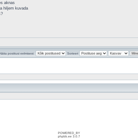
es aknas
eda hiljem kuvada
s?
Näita postitusi eelmisest:
Sorteeri
POWERED_BY
phpbb.ee 3.0.7