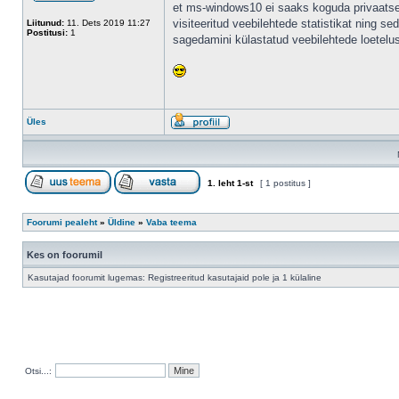
et ms-windows10 ei saaks koguda privaats
visiteeritud veebilehtede statistikat ning s
Liitunud:
11. Dets 2019 11:27
Postitusi:
1
sagedamini külastatud veebilehtede loetelu
Üles
1
. leht
1
-st
[ 1 postitus ]
Foorumi pealeht
»
Üldine
»
Vaba teema
Kes on foorumil
Kasutajad foorumit lugemas: Registreeritud kasutajaid pole ja 1 külaline
Otsi...: