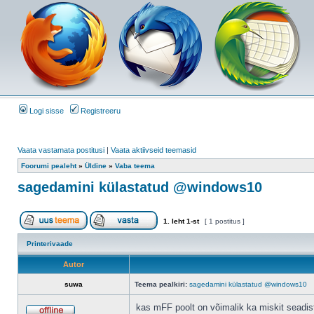
Logi sisse
Registreeru
Vaata vastamata postitusi
|
Vaata aktiivseid teemasid
Foorumi pealeht
»
Üldine
»
Vaba teema
sagedamini külastatud @windows10
1
. leht
1
-st
[ 1 postitus ]
Printerivaade
Autor
suwa
Teema pealkiri:
sagedamini külastatud @windows10
kas mFF poolt on võimalik ka miskit seadis