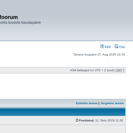
ifoorum
ozilla toodete kasutajatele
KKK
Otsi
Tänane kuupäev 07. Aug 2026 10:19
Kõik kellaajad on UTC + 2 tundi [
DST
]
Eelmine teema
|
Järgmine teema
Postitatud:
11. Dets 2019 11:30