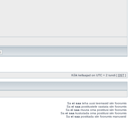
Kõik kellaajad on UTC + 2 tundi [
DST
]
Sa
ei saa
teha uusi teemasid siin foorumis
Sa
ei saa
postitustele vastata siin foorumis
Sa
ei saa
muuta oma postitusi siin foorumis
Sa
ei saa
kustutada oma postitusi siin foorumis
Sa
ei saa
postitada siin foorumis manuseid