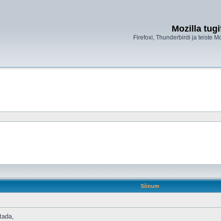
Mozilla tug
Firefoxi, Thunderbirdi ja teiste M
Sõnum
tada,