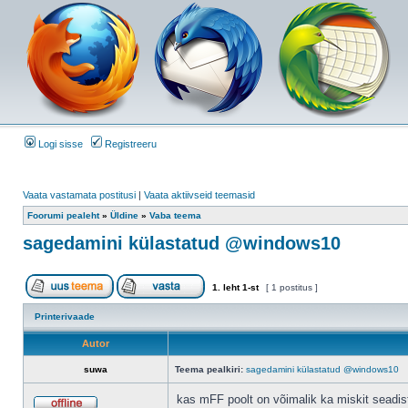
Logi sisse
Registreeru
Vaata vastamata postitusi
|
Vaata aktiivseid teemasid
Foorumi pealeht
»
Üldine
»
Vaba teema
sagedamini külastatud @windows10
1
. leht
1
-st
[ 1 postitus ]
Printerivaade
Autor
suwa
Teema pealkiri:
sagedamini külastatud @windows10
kas mFF poolt on võimalik ka miskit seadis