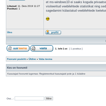
et ms-windows10 ei saaks koguda privaats
visiteeritud veebilehtede statistikat ning s
Liitunud:
11. Dets 2019 11:27
Postitusi:
1
sagedamini külastatud veebilehtede loetelu
Üles
1
. leht
1
-st
[ 1 postitus ]
Foorumi pealeht
»
Üldine
»
Vaba teema
Kes on foorumil
Kasutajad foorumit lugemas: Registreeritud kasutajaid pole ja 1 külaline
Otsi...: