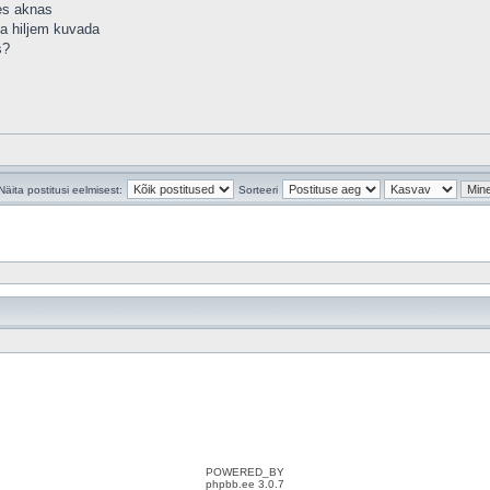
es aknas
eda hiljem kuvada
s?
Näita postitusi eelmisest:
Sorteeri
POWERED_BY
phpbb.ee 3.0.7