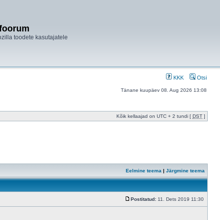
ifoorum
ozilla toodete kasutajatele
KKK
Otsi
Tänane kuupäev 08. Aug 2026 13:08
Kõik kellaajad on UTC + 2 tundi [
DST
]
Eelmine teema
|
Järgmine teema
Postitatud:
11. Dets 2019 11:30