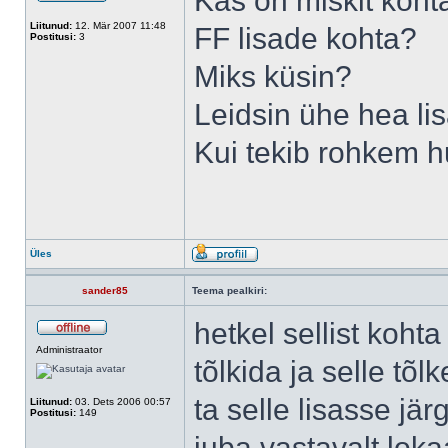
Kas on miskit kohta
Liitunud:
12. Mär 2007 11:48
FF lisade kohta?
Postitusi:
3
Miks küsin?
Leidsin ühe hea lis
Kui tekib rohkem hu
Üles
sander85
Teema pealkiri:
hetkel sellist koht
Administraator
tõlkida ja selle tõl
ta selle lisasse j
Liitunud:
03. Dets 2006 00:57
Postitusi:
149
juba vastavalt loka