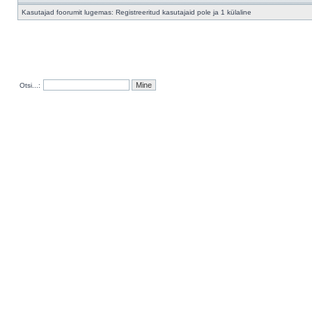
Kasutajad foorumit lugemas: Registreeritud kasutajaid pole ja 1 külaline
Otsi...: