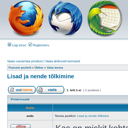
Logi sisse
Registreeru
Vaata vastamata postitusi
|
Vaata aktiivseid teemasid
Foorumi pealeht
»
Üldine
»
Vaba teema
Lisad ja nende tõlkimine
1
. leht
1
-st
[ 2 postitust ]
Printerivaade
Autor
ando
Teema pealkiri:
Lisad ja nende tõlkimine