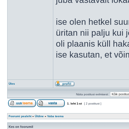
ise olen hetkel suu
üritan nii palju kui
oli plaanis küll ha
ise kasutan, et või
Üles
Näita postitusi eelmisest:
1
. leht
1
-st
[ 2 postitust ]
Foorumi pealeht
»
Üldine
»
Vaba teema
Kes on foorumil