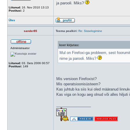
ja parooli. Miks?
Liitunud:
16. Nov 2010 13:13
Postitusi:
2
Üles
sander85
Teema pealkiri:
Re: Sisselogimine
koer kirjutas:
Administraator
Mul on Firefoxi-ga probleem, sest foorum
nime ja parooli. Miks?
Liitunud:
03. Dets 2006 00:57
Postitusi:
149
Mis versioon Firefoxist?
Mis operatsioonisüsteem?
Kas juhtub ka siis kui oled määranud linnu
Kas viga on kogu aeg olnud või alles hiljuti
_________________