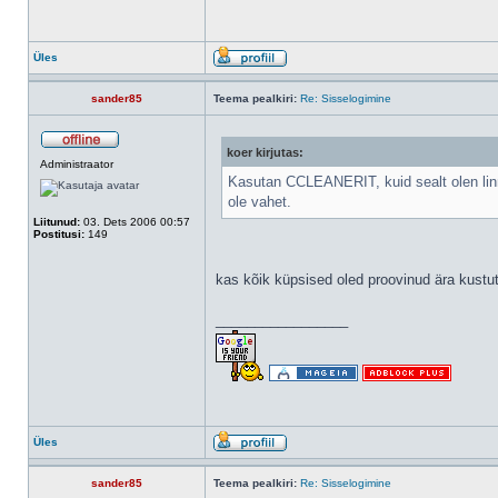
Üles
sander85
Teema pealkiri:
Re: Sisselogimine
koer kirjutas:
Administraator
Kasutan CCLEANERIT, kuid sealt olen linnuk
ole vahet.
Liitunud:
03. Dets 2006 00:57
Postitusi:
149
kas kõik küpsised oled proovinud ära kustu
_________________
Üles
sander85
Teema pealkiri:
Re: Sisselogimine