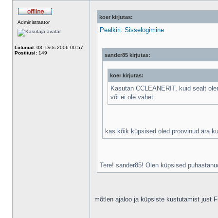
koer kirjutas:
Administraator
Pealkiri: Sisselogimine
Liitunud:
03. Dets 2006 00:57
Postitusi:
149
sander85 kirjutas:
koer kirjutas:
Kasutan CCLEANERIT, kuid sealt olen li
või ei ole vahet.
kas kõik küpsised oled proovinud ära k
Tere! sander85! Olen küpsised puhastanud
mõtlen ajaloo ja küpsiste kustutamist just F
_________________