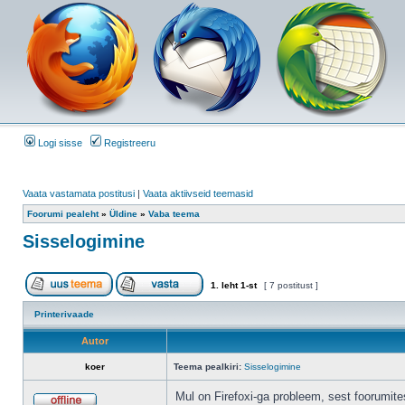
Logi sisse
Registreeru
Vaata vastamata postitusi
|
Vaata aktiivseid teemasid
Foorumi pealeht
»
Üldine
»
Vaba teema
Sisselogimine
1
. leht
1
-st
[ 7 postitust ]
Printerivaade
Autor
koer
Teema pealkiri:
Sisselogimine
Mul on Firefoxi-ga probleem, sest foorumit