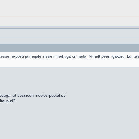
itesse, e-posti ja mujale sisse minekuga on häda. Nimelt pean igakord, kui t
kesega, et sessioon meeles peetaks?
 ilmunud?