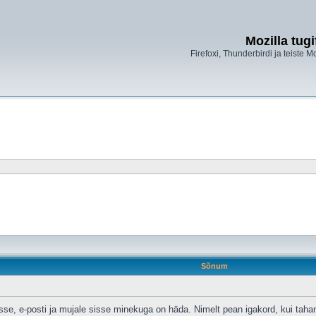
Mozilla tug
Firefoxi, Thunderbirdi ja teiste M
Sõnum
esse, e-posti ja mujale sisse minekuga on häda. Nimelt pean igakord, kui ta