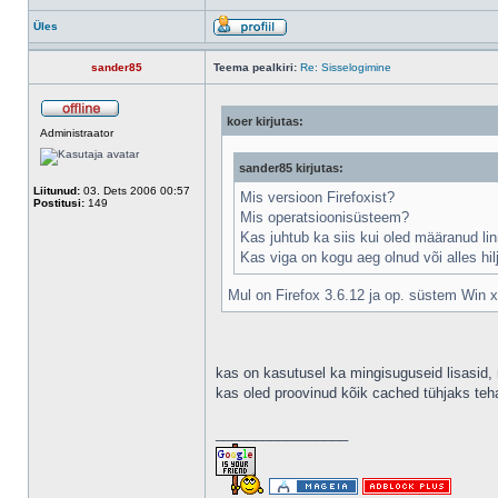
Üles
sander85
Teema pealkiri:
Re: Sisselogimine
koer kirjutas:
Administraator
sander85 kirjutas:
Liitunud:
03. Dets 2006 00:57
Mis versioon Firefoxist?
Postitusi:
149
Mis operatsioonisüsteem?
Kas juhtub ka siis kui oled määranud l
Kas viga on kogu aeg olnud või alles hil
Mul on Firefox 3.6.12 ja op. süstem Win 
kas on kasutusel ka mingisuguseid lisasid,
kas oled proovinud kõik cached tühjaks teh
_________________