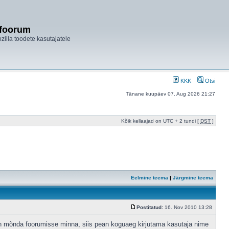
ifoorum
ozilla toodete kasutajatele
KKK
Otsi
Tänane kuupäev 07. Aug 2026 21:27
Kõik kellaajad on UTC + 2 tundi [
DST
]
Eelmine teema
|
Järgmine teema
Postitatud:
16. Nov 2010 13:28
han mõnda foorumisse minna, siis pean koguaeg kirjutama kasutaja nime