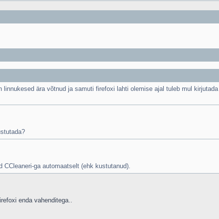
nnukesed ära võtnud ja samuti firefoxi lahti olemise ajal tuleb mul kirjutada 
ustutada?
 CCleaneri-ga automaatselt (ehk kustutanud).
irefoxi enda vahenditega..