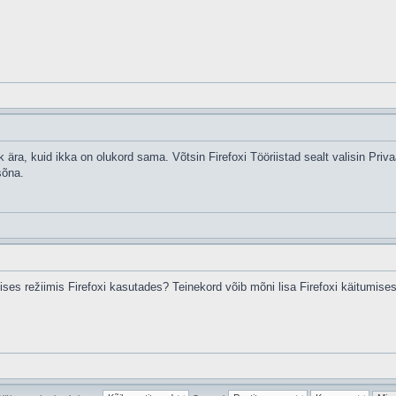
ära, kuid ikka on olukord sama. Võtsin Firefoxi Tööriistad sealt valisin Priv
sõna.
lises režiimis Firefoxi kasutades? Teinekord võib mõni lisa Firefoxi käitumise