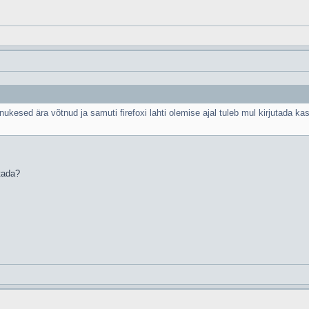
esed ära võtnud ja samuti firefoxi lahti olemise ajal tuleb mul kirjutada kasu
tada?