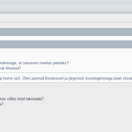
innukesega, et sessioon meeles peetaks?
juti ilmunud?
xp home sp3. Olen pannud linnukesed ja järgmisel sisselogimisega pean otsa
 mis võiks tööd takistada?
a?