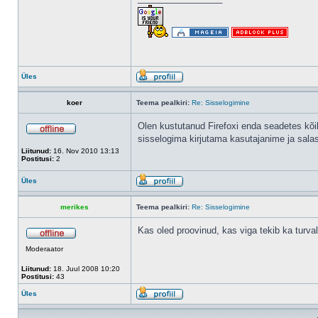
Üles
koer
Teema pealkiri:
Re: Sisselogimine
Olen kustutanud Firefoxi enda seadetes kõik 
sisselogima kirjutama kasutajanime ja sala
Liitunud:
16. Nov 2010 13:13
Postitusi:
2
Üles
merikes
Teema pealkiri:
Re: Sisselogimine
Kas oled proovinud, kas viga tekib ka turva
Moderaator
Liitunud:
18. Juul 2008 10:20
Postitusi:
43
Üles