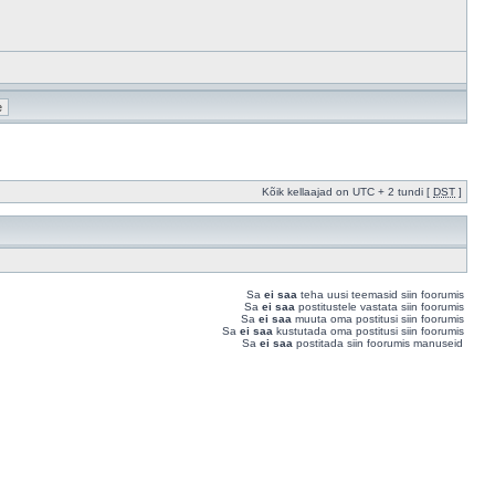
Kõik kellaajad on UTC + 2 tundi [
DST
]
Sa
ei saa
teha uusi teemasid siin foorumis
Sa
ei saa
postitustele vastata siin foorumis
Sa
ei saa
muuta oma postitusi siin foorumis
Sa
ei saa
kustutada oma postitusi siin foorumis
Sa
ei saa
postitada siin foorumis manuseid