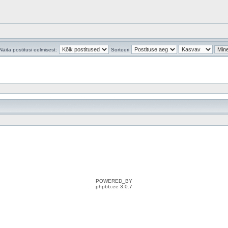
Näita postitusi eelmisest:
Sorteeri
POWERED_BY
phpbb.ee 3.0.7