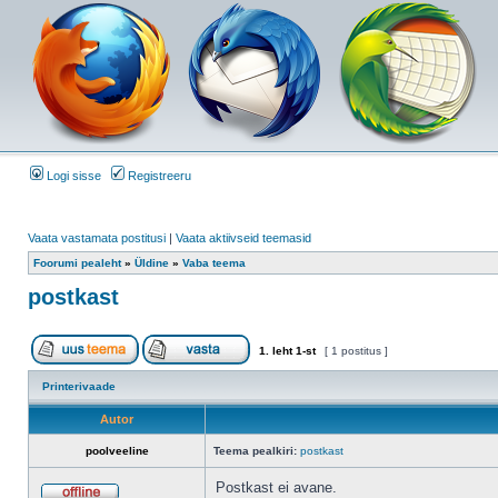
Logi sisse
Registreeru
Vaata vastamata postitusi
|
Vaata aktiivseid teemasid
Foorumi pealeht
»
Üldine
»
Vaba teema
postkast
1
. leht
1
-st
[ 1 postitus ]
Printerivaade
Autor
poolveeline
Teema pealkiri:
postkast
Postkast ei avane.