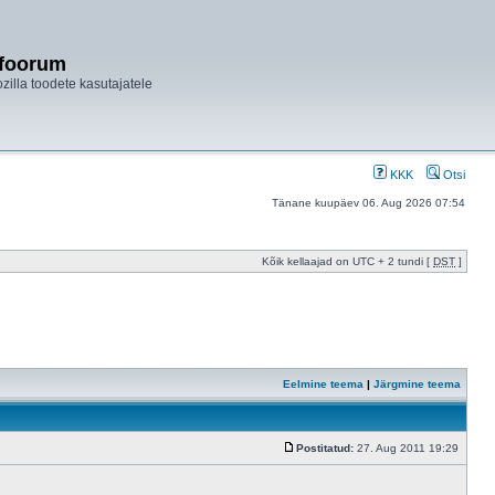
ifoorum
ozilla toodete kasutajatele
KKK
Otsi
Tänane kuupäev 06. Aug 2026 07:54
Kõik kellaajad on UTC + 2 tundi [
DST
]
Eelmine teema
|
Järgmine teema
Postitatud:
27. Aug 2011 19:29