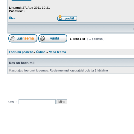
Liitunud:
27. Aug 2011 19:21
Postitusi:
2
Üles
1
. leht
1
-st
[ 1 postitus ]
Foorumi pealeht
»
Üldine
»
Vaba teema
Kes on foorumil
Kasutajad foorumit lugemas: Registreeritud kasutajaid pole ja 1 külaline
Otsi...: