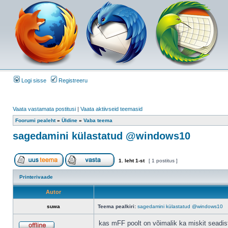
Logi sisse
Registreeru
Vaata vastamata postitusi
|
Vaata aktiivseid teemasid
Foorumi pealeht
»
Üldine
»
Vaba teema
sagedamini külastatud @windows10
1
. leht
1
-st
[ 1 postitus ]
Printerivaade
Autor
suwa
Teema pealkiri:
sagedamini külastatud @windows10
kas mFF poolt on võimalik ka miskit seadis