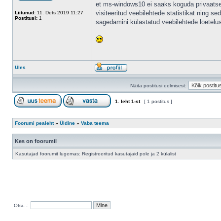
et ms-windows10 ei saaks koguda privaats
visiteeritud veebilehtede statistikat ning s
Liitunud:
11. Dets 2019 11:27
Postitusi:
1
sagedamini külastatud veebilehtede loetelu
Üles
Näita postitusi eelmisest:
1
. leht
1
-st
[ 1 postitus ]
Foorumi pealeht
»
Üldine
»
Vaba teema
Kes on foorumil
Kasutajad foorumit lugemas: Registreeritud kasutajaid pole ja 2 külalist
Otsi...: