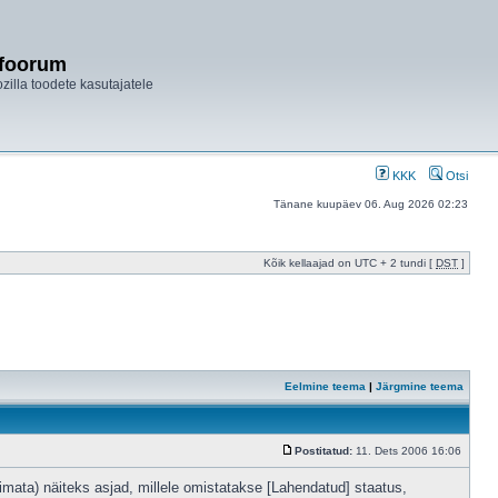
ifoorum
ozilla toodete kasutajatele
KKK
Otsi
Tänane kuupäev 06. Aug 2026 02:23
Kõik kellaajad on UTC + 2 tundi [
DST
]
Eelmine teema
|
Järgmine teema
Postitatud:
11. Dets 2006 16:06
kimata) näiteks asjad, millele omistatakse [Lahendatud] staatus,