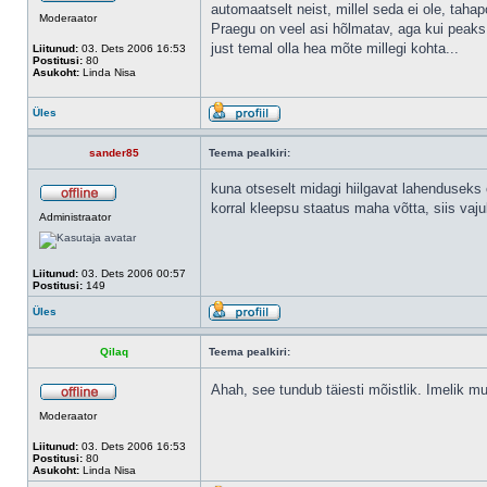
automaatselt neist, millel seda ei ole, taha
Moderaator
Praegu on veel asi hõlmatav, aga kui peaks
just temal olla hea mõte millegi kohta...
Liitunud:
03. Dets 2006 16:53
Postitusi:
80
Asukoht:
Linda Nisa
Üles
sander85
Teema pealkiri:
kuna otseselt midagi hiilgavat lahenduseks 
korral kleepsu staatus maha võtta, siis vajub
Administraator
Liitunud:
03. Dets 2006 00:57
Postitusi:
149
Üles
Qilaq
Teema pealkiri:
Ahah, see tundub täiesti mõistlik. Imelik m
Moderaator
Liitunud:
03. Dets 2006 16:53
Postitusi:
80
Asukoht:
Linda Nisa