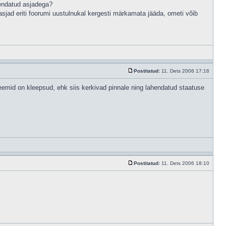
ahendatud asjadega?
jad eriti foorumi uustulnukal kergesti märkamata jääda, ometi võib
Postitatud:
11. Dets 2006 17:16
leemid on kleepsud, ehk siis kerkivad pinnale ning lahendatud staatuse
Postitatud:
11. Dets 2006 18:10