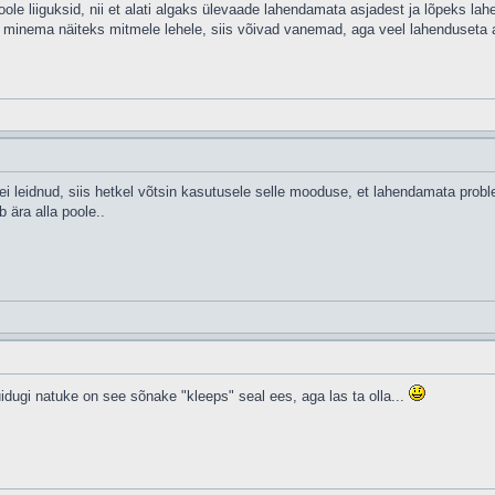
poole liiguksid, nii et alati algaks ülevaade lahendamata asjadest ja lõpeks l
 minema näiteks mitmele lehele, siis võivad vanemad, aga veel lahenduseta as
ei leidnud, siis hetkel võtsin kasutusele selle mooduse, et lahendamata prob
 ära alla poole..
uidugi natuke on see sõnake "kleeps" seal ees, aga las ta olla...