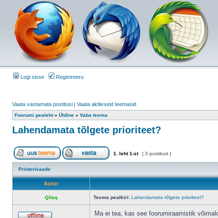
Logi sisse
Registreeru
Vaata vastamata postitusi
|
Vaata aktiivseid teemasid
Foorumi pealeht
»
Üldine
»
Vaba teema
Lahendamata tõlgete prioriteet?
1
. leht
1
-st
[ 3 postitust ]
Printerivaade
Autor
Qilaq
Teema pealkiri:
Lahendamata tõlgete prioriteet?
Ma ei tea, kas see foorumiraamistik võimald