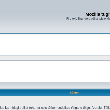
Mozilla tug
Firefoxi, Thunderbirdi ja teiste M
Sõnum
ab ka midagi sellist teha, et neis tõlkemoodulites (Vigane tõlge, Arutelu, Tõl