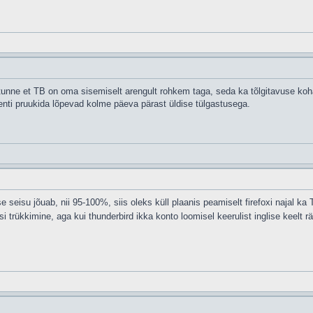
tunne et TB on oma sisemiselt arengult rohkem taga, seda ka tõlgitavuse koha
ienti pruukida lõpevad kolme päeva pärast üldise tülgastusega.
seisu jõuab, nii 95-100%, siis oleks küll plaanis peamiselt firefoxi najal ka TB
si trükkimine, aga kui thunderbird ikka konto loomisel keerulist inglise keelt