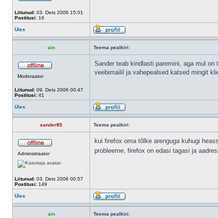
Liitunud:
03. Dets 2006 15:01
Postitusi:
16
Üles
ain
Teema pealkiri:
Sander teab kindlasti paremini, aga mul on 
veebimailil ja vahepealsed katsed mingit kl
Moderaator
Liitunud:
09. Dets 2006 00:47
Postitusi:
41
Üles
sander85
Teema pealkiri:
kui firefox oma tõlke arenguga kuhugi heasse 
probleeme, firefox on edasi tagasi ja aadres
Administraator
Liitunud:
03. Dets 2006 00:57
Postitusi:
149
Üles
ain
Teema pealkiri: