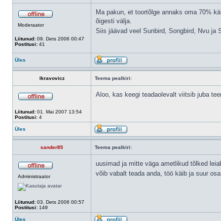
Ma pakun, et toortõlge annaks oma 70% kätt
õigesti välja.
Moderaator
Siis jäävad veel Sunbird, Songbird, Nvu j
Liitunud:
09. Dets 2006 00:47
Postitusi:
41
Üles
lkravovicz
Teema pealkiri:
Aloo, kas keegi teadaolevalt viitsib juba te
Liitunud:
01. Mai 2007 13:54
Postitusi:
4
Üles
sander85
Teema pealkiri:
uusimad ja mitte väga ametlikud tõlked leia
võib vabalt teada anda, töö käib ja suur osa
Administraator
Liitunud:
03. Dets 2006 00:57
Postitusi:
149
Üles