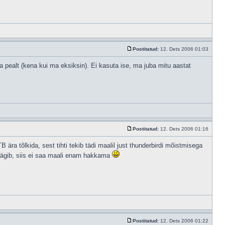
Postitatud:
12. Dets 2006 01:03
 pealt (kena kui ma eksiksin). Ei kasuta ise, ma juba mitu aastat
Postitatud:
12. Dets 2006 01:16
 ära tõlkida, sest tihti tekib tädi maalil just thunderbirdi mõistmisega
 räägib, siis ei saa maali enam hakkama
Postitatud:
12. Dets 2006 01:22