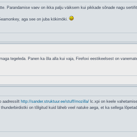
e. Parandamise vaev on ikka palju väiksem kui pikkade sõnade nagu sertifit
a Seamonkey, aga see on juba kökimöki.
emaga tegeleda. Panen ka õla alla kui vaja, Firefoxi eestikeelsest on vanemate
b aadressilt
http://sander.struktuur.ee/stuff/mozilla/
lc.xpi on keele vahetamisek
 thunderbirdistki on tõlgitud kuid läheb veel natuke aega, et ka sellega lõpet