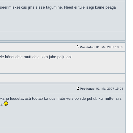
seerimiskeskus jms sisse tagumine. Need ei tule isegi kaine peaga
Postitatud:
01. Mai 2007 13:55
le kändudele muttidele ikka jube palju abi.
Postitatud:
01. Mai 2007 15:08
s ja loodetavasti töötab ka uusimate versioonide puhul, kui mitte, siis
ada