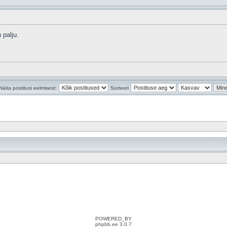
 palju.
Näita postitusi eelmisest:
Sorteeri
POWERED_BY
phpbb.ee 3.0.7