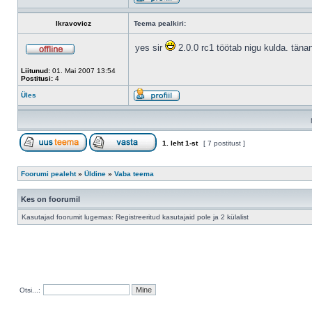
lkravovicz
Teema pealkiri:
yes sir
2.0.0 rc1 töötab nigu kulda. tänan
Liitunud:
01. Mai 2007 13:54
Postitusi:
4
Üles
1
. leht
1
-st
[ 7 postitust ]
Foorumi pealeht
»
Üldine
»
Vaba teema
Kes on foorumil
Kasutajad foorumit lugemas: Registreeritud kasutajaid pole ja 2 külalist
Otsi...: