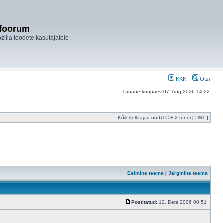
ifoorum
ozilla toodete kasutajatele
KKK
Otsi
Tänane kuupäev 07. Aug 2026 14:22
Kõik kellaajad on UTC + 2 tundi [
DST
]
Eelmine teema
|
Järgmine teema
Postitatud:
12. Dets 2006 00:51