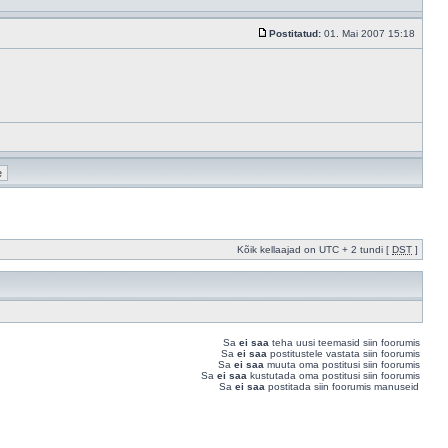
Postitatud:
01. Mai 2007 15:18
Kõik kellaajad on UTC + 2 tundi [
DST
]
Sa
ei saa
teha uusi teemasid siin foorumis
Sa
ei saa
postitustele vastata siin foorumis
Sa
ei saa
muuta oma postitusi siin foorumis
Sa
ei saa
kustutada oma postitusi siin foorumis
Sa
ei saa
postitada siin foorumis manuseid