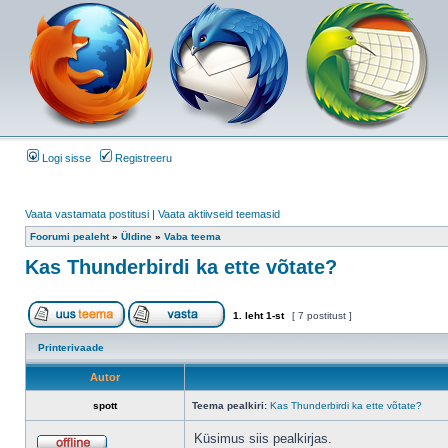
Logi sisse
Registreeru
Vaata vastamata postitusi
|
Vaata aktiivseid teemasid
Foorumi pealeht
»
Üldine
»
Vaba teema
Kas Thunderbirdi ka ette võtate?
1
. leht
1
-st
[ 7 postitust ]
Printerivaade
Autor
spott
Teema pealkiri:
Kas Thunderbirdi ka ette võtate?
Küsimus siis pealkirjas.